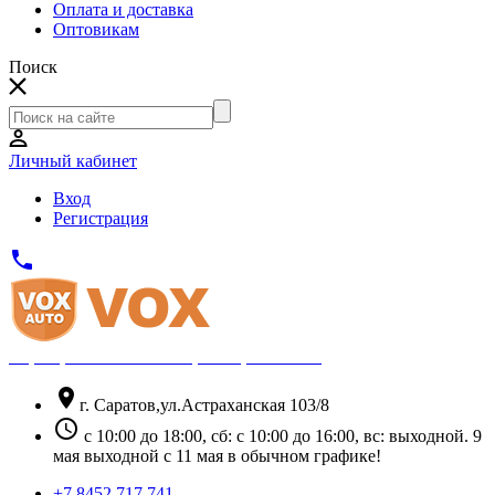
Оплата и доставка
Оптовикам
Поиск
Личный кабинет
Вход
Регистрация
phone
Официальный партнёр Thule
location_on
г. Саратов,ул.Астраханская 103/8
schedule
с 10:00 до 18:00, сб: с 10:00 до 16:00, вс: выходной. 9
мая выходной с 11 мая в обычном графике!
+7 8452 717 741