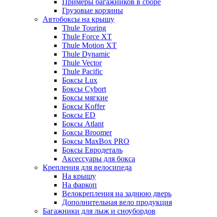
Примеры багажников в сборе
Грузовые корзины
Автобоксы на крышу
Thule Touring
Thule Force XT
Thule Motion XT
Thule Dynamic
Thule Vector
Thule Pacific
Боксы Lux
Боксы Cybort
Боксы мягкие
Боксы Koffer
Боксы ED
Боксы Atlant
Боксы Broomer
Боксы MaxBox PRO
Боксы Евродеталь
Аксессуары для бокса
Крепления для велосипеда
На крышу
На фаркоп
Велокрепления на заднюю дверь
Дополнительная вело продукция
Багажники для лыж и сноубордов