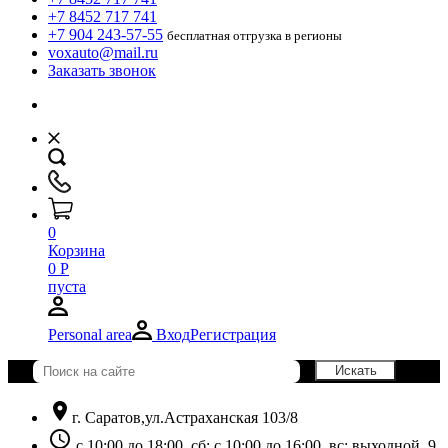
+7 8452 717 741
+7 904 243-57-55
бесплатная отгрузка в регионы
voxauto@mail.ru
Заказать звонок
0
Корзина
0
Р
пуста
Personal area
Вход
Регистрация
location_on
г. Саратов,ул.Астраханская 103/8
schedule
с 10:00 до 18:00, сб: с 10:00 до 16:00, вс: выходной. 9