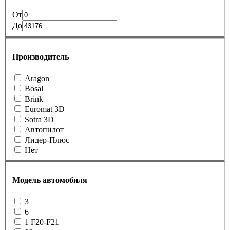
От
До
Производитель
Aragon
Bosal
Brink
Euromat 3D
Sotra 3D
Автопилот
Лидер-Плюс
Нет
Модель автомобиля
3
6
1 F20-F21