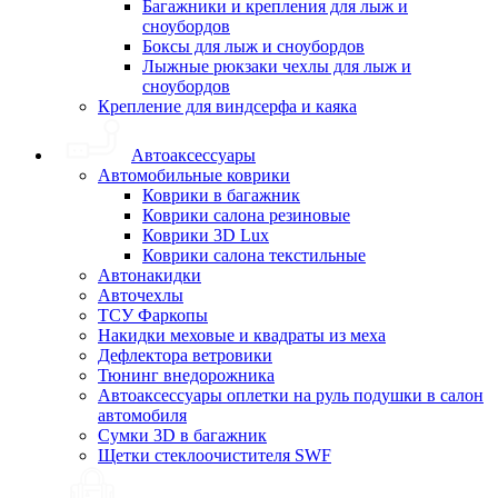
Багажники и крепления для лыж и
сноубордов
Боксы для лыж и сноубордов
Лыжные рюкзаки чехлы для лыж и
сноубордов
Крепление для виндсерфа и каяка
Автоаксессуары
Автомобильные коврики
Коврики в багажник
Коврики салона резиновые
Коврики 3D Lux
Коврики салона текстильные
Автонакидки
Авточехлы
ТСУ Фаркопы
Накидки меховые и квадраты из меха
Дефлектора ветровики
Тюнинг внедорожника
Автоаксессуары оплетки на руль подушки в салон
автомобиля
Сумки 3D в багажник
Щетки стеклоочистителя SWF