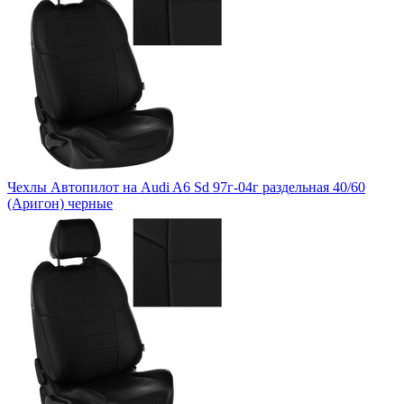
Чехлы Автопилот на Audi A6 Sd 97г-04г раздельная 40/60
(Аригон) черные