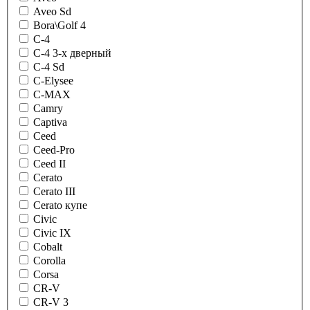
Aveo Sd
Bora\Golf 4
C-4
C-4 3-х дверный
C-4 Sd
C-Elysee
C-MAX
Camry
Captiva
Ceed
Ceed-Pro
Ceed II
Cerato
Cerato III
Cerato купе
Civic
Civic IX
Cobalt
Corolla
Corsa
CR-V
CR-V 3