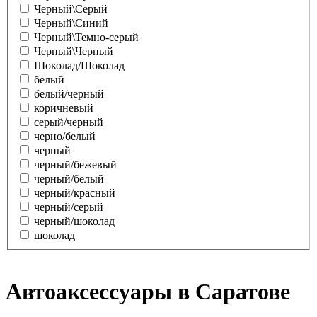
Черный\Серый
Черный\Синий
Черный\Темно-серый
Черный\Черный
Шоколад/Шоколад
белый
белый/черный
коричневый
серый/черный
черно/белый
черный
черный/бежевый
черный/белый
черный/красный
черный/серый
черный/шоколад
шоколад
Автоаксессуары в Саратове