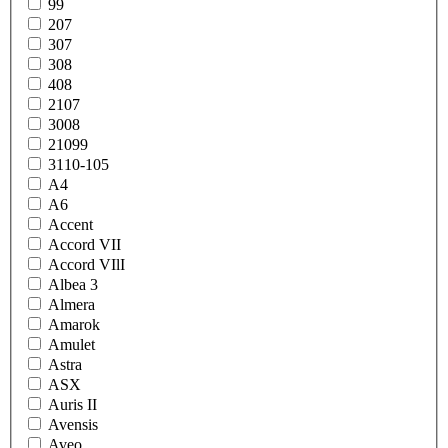
99
207
307
308
408
2107
3008
21099
3110-105
A4
A6
Accent
Accord VII
Accord VIlI
Albea 3
Almera
Amarok
Amulet
Astra
ASX
Auris II
Avensis
Aveo