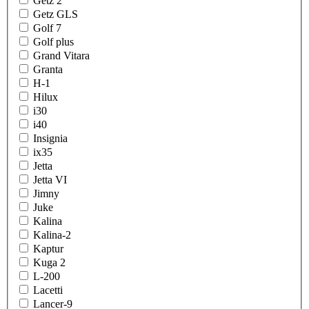
Getz 2
Getz GLS
Golf 7
Golf plus
Grand Vitara
Granta
H-1
Hilux
i30
i40
Insignia
ix35
Jetta
Jetta VI
Jimny
Juke
Kalina
Kalina-2
Kaptur
Kuga 2
L-200
Lacetti
Lancer-9