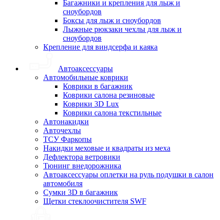
Багажники и крепления для лыж и
сноубордов
Боксы для лыж и сноубордов
Лыжные рюкзаки чехлы для лыж и
сноубордов
Крепление для виндсерфа и каяка
Автоаксессуары
Автомобильные коврики
Коврики в багажник
Коврики салона резиновые
Коврики 3D Lux
Коврики салона текстильные
Автонакидки
Авточехлы
ТСУ Фаркопы
Накидки меховые и квадраты из меха
Дефлектора ветровики
Тюнинг внедорожника
Автоаксессуары оплетки на руль подушки в салон
автомобиля
Сумки 3D в багажник
Щетки стеклоочистителя SWF