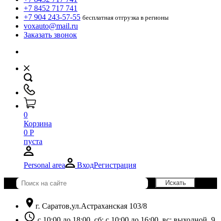
+7 8452 717 741
+7 904 243-57-55
бесплатная отгрузка в регионы
voxauto@mail.ru
Заказать звонок
0
Корзина
0
Р
пуста
Personal area
Вход
Регистрация
location_on
г. Саратов,ул.Астраханская 103/8
schedule
с 10:00 до 18:00, сб: с 10:00 до 16:00, вс: выходной. 9