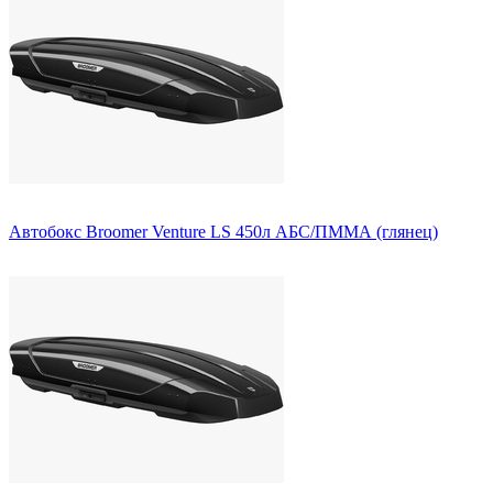
Автобокс Broomer Venture LS 450л АБС/ПММА (глянец)