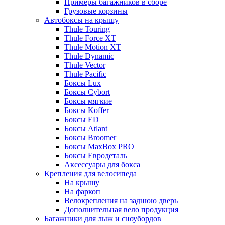
Примеры багажников в сборе
Грузовые корзины
Автобоксы на крышу
Thule Touring
Thule Force XT
Thule Motion XT
Thule Dynamic
Thule Vector
Thule Pacific
Боксы Lux
Боксы Cybort
Боксы мягкие
Боксы Koffer
Боксы ED
Боксы Atlant
Боксы Broomer
Боксы MaxBox PRO
Боксы Евродеталь
Аксессуары для бокса
Крепления для велосипеда
На крышу
На фаркоп
Велокрепления на заднюю дверь
Дополнительная вело продукция
Багажники для лыж и сноубордов