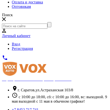
Оплата и доставка
Оптовикам
Поиск
Личный кабинет
Вход
Регистрация
phone
Официальный партнёр Thule
location_on
г. Саратов,ул.Астраханская 103/8
schedule
с 10:00 до 18:00, сб: с 10:00 до 16:00, вс: выходной. 9
мая выходной с 11 мая в обычном графике!
+7 8452 717 741