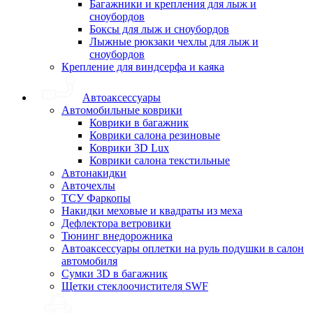
Багажники и крепления для лыж и
сноубордов
Боксы для лыж и сноубордов
Лыжные рюкзаки чехлы для лыж и
сноубордов
Крепление для виндсерфа и каяка
Автоаксессуары
Автомобильные коврики
Коврики в багажник
Коврики салона резиновые
Коврики 3D Lux
Коврики салона текстильные
Автонакидки
Авточехлы
ТСУ Фаркопы
Накидки меховые и квадраты из меха
Дефлектора ветровики
Тюнинг внедорожника
Автоаксессуары оплетки на руль подушки в салон
автомобиля
Сумки 3D в багажник
Щетки стеклоочистителя SWF