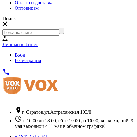
Оплата и доставка
Оптовикам
Поиск
Личный кабинет
Вход
Регистрация
phone
Официальный партнёр Thule
location_on
г. Саратов,ул.Астраханская 103/8
schedule
с 10:00 до 18:00, сб: с 10:00 до 16:00, вс: выходной. 9
мая выходной с 11 мая в обычном графике!
+7 8452 717 741