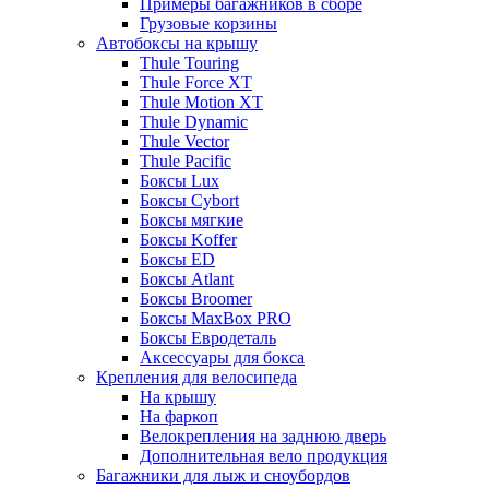
Примеры багажников в сборе
Грузовые корзины
Автобоксы на крышу
Thule Touring
Thule Force XT
Thule Motion XT
Thule Dynamic
Thule Vector
Thule Pacific
Боксы Lux
Боксы Cybort
Боксы мягкие
Боксы Koffer
Боксы ED
Боксы Atlant
Боксы Broomer
Боксы MaxBox PRO
Боксы Евродеталь
Аксессуары для бокса
Крепления для велосипеда
На крышу
На фаркоп
Велокрепления на заднюю дверь
Дополнительная вело продукция
Багажники для лыж и сноубордов