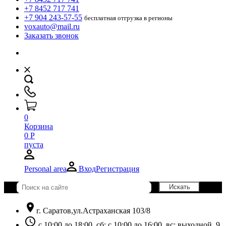
+7 8452 717 741
+7 904 243-57-55
бесплатная отгрузка в регионы
voxauto@mail.ru
Заказать звонок
0
Корзина
0
Р
пуста
Personal area
Вход
Регистрация
location_on
г. Саратов,ул.Астраханская 103/8
schedule
с 10:00 до 18:00, сб: с 10:00 до 16:00, вс: выходной. 9