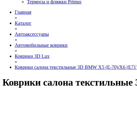
Термосы и фляжки Primus
Главная
»
Каталог
»
Автоаксессуары
»
Автомобильные коврики
»
Коврики 3D Lux
»
Коврики салона текстильные 3D BMW X5 (E-70)/X6 (E71) (
Коврики салона текстильные 3