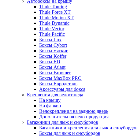
Автобоксы на крышу
Thule Touring
Thule Force XT
Thule Motion XT
Thule Dynamic
Thule Vector
Thule Pacific
Боксы Lux
Боксы Cybort
Боксы мягкие
Боксы Koffer
Боксы ED
Боксы Atlant
Боксы Broomer
Боксы MaxBox PRO
Боксы Евродеталь
Аксессуары для бокса
Крепления для велосипеда
На крышу
На фаркоп
Велокрепления на заднюю дверь
Дополнительная вело продукция
Багажники для лыж и сноубордов
Багажники и крепления для лыж и сноубордо
Боксы для лыж и сноубордов