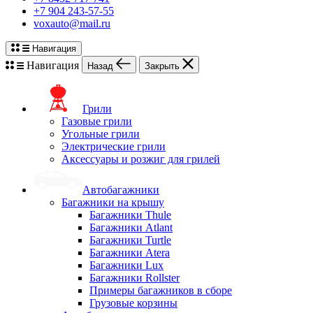
+7 904 243-57-55
voxauto@mail.ru
Навигация
Навигация
Назад
Закрыть
Грили
Газовые грили
Угольные грили
Электрические грили
Аксессуары и розжиг для грилей
Автобагажники
Багажники на крышу
Багажники Thule
Багажники Atlant
Багажники Turtle
Багажники Atera
Багажники Lux
Багажники Rollster
Примеры багажников в сборе
Грузовые корзины