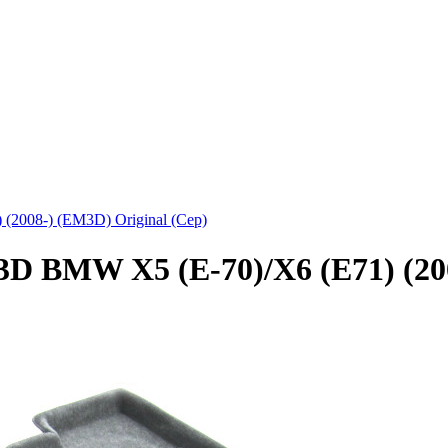
2008-) (EM3D) Original (Cер)
D BMW X5 (E-70)/X6 (E71) (200