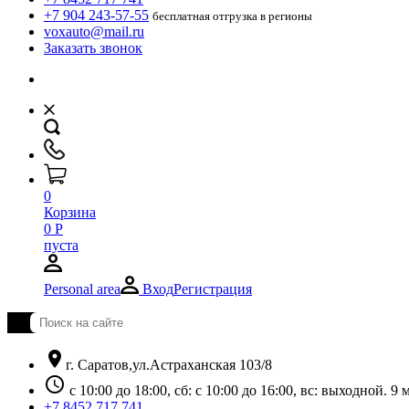
+7 904 243-57-55
бесплатная отгрузка в регионы
voxauto@mail.ru
Заказать звонок
0
Корзина
0
Р
пуста
Personal area
Вход
Регистрация
location_on
г. Саратов,ул.Астраханская 103/8
schedule
с 10:00 до 18:00, сб: с 10:00 до 16:00, вс: выходной. 
+7 8452 717 741