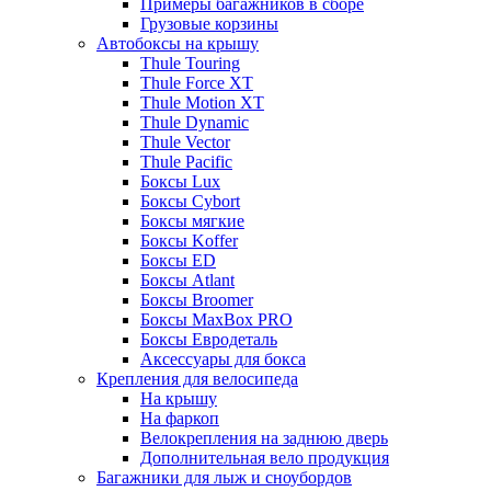
Примеры багажников в сборе
Грузовые корзины
Автобоксы на крышу
Thule Touring
Thule Force XT
Thule Motion XT
Thule Dynamic
Thule Vector
Thule Pacific
Боксы Lux
Боксы Cybort
Боксы мягкие
Боксы Koffer
Боксы ED
Боксы Atlant
Боксы Broomer
Боксы MaxBox PRO
Боксы Евродеталь
Аксессуары для бокса
Крепления для велосипеда
На крышу
На фаркоп
Велокрепления на заднюю дверь
Дополнительная вело продукция
Багажники для лыж и сноубордов