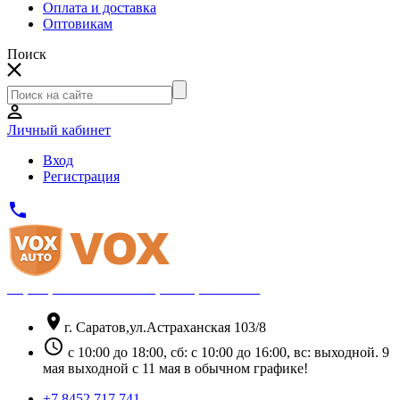
Оплата и доставка
Оптовикам
Поиск
Личный кабинет
Вход
Регистрация
phone
Официальный партнёр Thule
location_on
г. Саратов,ул.Астраханская 103/8
schedule
с 10:00 до 18:00, сб: с 10:00 до 16:00, вс: выходной. 9
мая выходной с 11 мая в обычном графике!
+7 8452 717 741