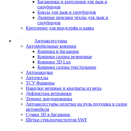
Багажники и крепления для лыж и
сноубордов
Боксы для лыж и сноубордов
Лыжные рюкзаки чехлы для лыж и
сноубордов
Крепление для виндсерфа и каяка
Автоаксессуары
Автомобильные коврики
Коврики в багажник
Коврики салона резиновые
Коврики 3D Lux
Коврики салона текстильные
Автонакидки
Авточехлы
ТСУ Фаркопы
Накидки меховые и квадраты из меха
Дефлектора ветровики
Тюнинг внедорожника
Автоаксессуары оплетки на руль подушки в салон
автомобиля
Сумки 3D в багажник
Щетки стеклоочистителя SWF