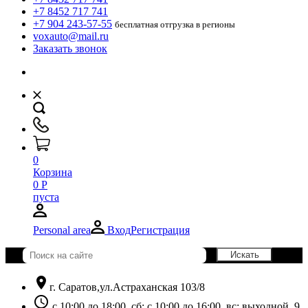
+7 8452 717 741
+7 904 243-57-55
бесплатная отгрузка в регионы
voxauto@mail.ru
Заказать звонок
0
Корзина
0
Р
пуста
Personal area
Вход
Регистрация
location_on
г. Саратов,ул.Астраханская 103/8
schedule
с 10:00 до 18:00, сб: с 10:00 до 16:00, вс: выходной. 9