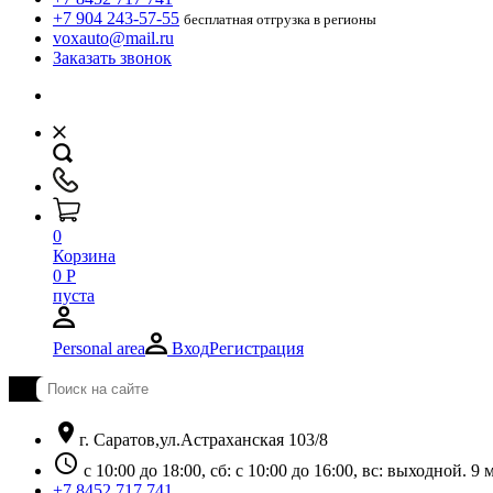
+7 904 243-57-55
бесплатная отгрузка в регионы
voxauto@mail.ru
Заказать звонок
0
Корзина
0
Р
пуста
Personal area
Вход
Регистрация
location_on
г. Саратов,ул.Астраханская 103/8
schedule
с 10:00 до 18:00, сб: с 10:00 до 16:00, вс: выходной. 
+7 8452 717 741