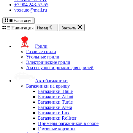
+7 904 243-57-55
voxauto@mail.ru
Навигация
Навигация
Назад
Закрыть
Грили
Газовые грили
Угольные грили
Электрические грили
Аксессуары и розжиг для грилей
Автобагажники
Багажники на крышу
Багажники Thule
Багажники Atlant
Багажники Turtle
Багажники Atera
Багажники Lux
Багажники Rollster
Примеры багажников в сборе
Грузовые корзины