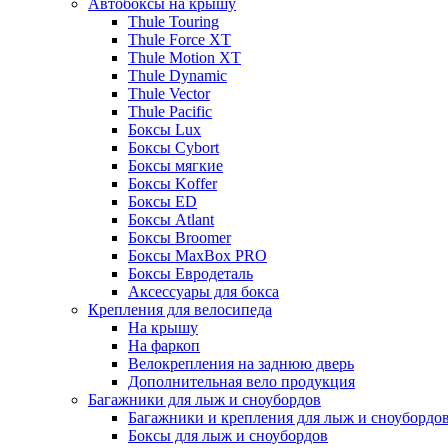
Автобоксы на крышу
Thule Touring
Thule Force XT
Thule Motion XT
Thule Dynamic
Thule Vector
Thule Pacific
Боксы Lux
Боксы Cybort
Боксы мягкие
Боксы Koffer
Боксы ED
Боксы Atlant
Боксы Broomer
Боксы MaxBox PRO
Боксы Евродеталь
Аксессуары для бокса
Крепления для велосипеда
На крышу
На фаркоп
Велокрепления на заднюю дверь
Дополнительная вело продукция
Багажники для лыж и сноубордов
Багажники и крепления для лыж и сноубордо
Боксы для лыж и сноубордов