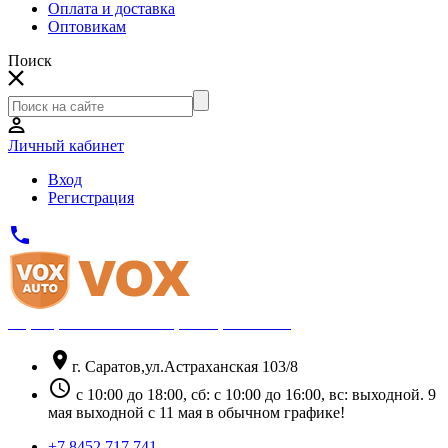
Оплата и доставка
Оптовикам
Поиск
Личный кабинет
Вход
Регистрация
phone
Официальный партнёр Thule
location_on
г. Саратов,ул.Астраханская 103/8
schedule
с 10:00 до 18:00, сб: с 10:00 до 16:00, вс: выходной. 9
мая выходной с 11 мая в обычном графике!
+7 8452 717 741