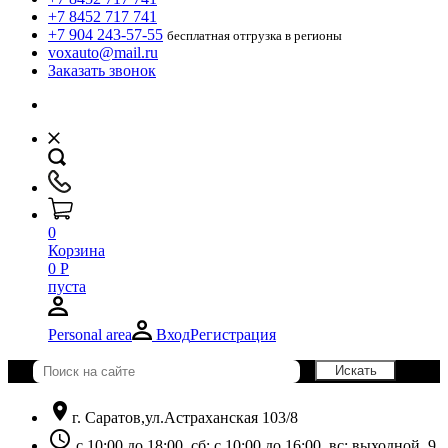
+7 8452 717 741
+7 904 243-57-55
бесплатная отгрузка в регионы
voxauto@mail.ru
Заказать звонок
0
Корзина
0
Р
пуста
Personal area
Вход
Регистрация
location_on
г. Саратов,ул.Астраханская 103/8
schedule
с 10:00 до 18:00, сб: с 10:00 до 16:00, вс: выходной. 9