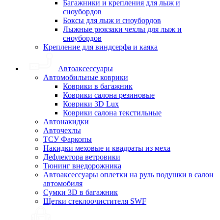
Багажники и крепления для лыж и
сноубордов
Боксы для лыж и сноубордов
Лыжные рюкзаки чехлы для лыж и
сноубордов
Крепление для виндсерфа и каяка
Автоаксессуары
Автомобильные коврики
Коврики в багажник
Коврики салона резиновые
Коврики 3D Lux
Коврики салона текстильные
Автонакидки
Авточехлы
ТСУ Фаркопы
Накидки меховые и квадраты из меха
Дефлектора ветровики
Тюнинг внедорожника
Автоаксессуары оплетки на руль подушки в салон
автомобиля
Сумки 3D в багажник
Щетки стеклоочистителя SWF