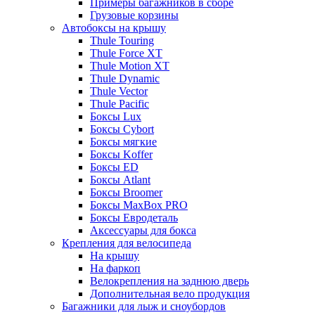
Примеры багажников в сборе
Грузовые корзины
Автобоксы на крышу
Thule Touring
Thule Force XT
Thule Motion XT
Thule Dynamic
Thule Vector
Thule Pacific
Боксы Lux
Боксы Cybort
Боксы мягкие
Боксы Koffer
Боксы ED
Боксы Atlant
Боксы Broomer
Боксы MaxBox PRO
Боксы Евродеталь
Аксессуары для бокса
Крепления для велосипеда
На крышу
На фаркоп
Велокрепления на заднюю дверь
Дополнительная вело продукция
Багажники для лыж и сноубордов