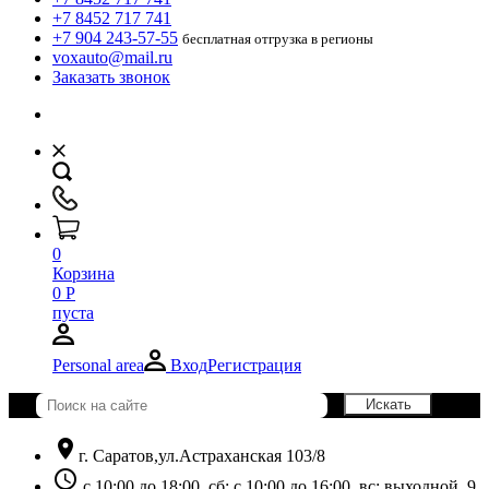
+7 8452 717 741
+7 904 243-57-55
бесплатная отгрузка в регионы
voxauto@mail.ru
Заказать звонок
0
Корзина
0
Р
пуста
Personal area
Вход
Регистрация
location_on
г. Саратов,ул.Астраханская 103/8
schedule
с 10:00 до 18:00, сб: с 10:00 до 16:00, вс: выходной. 9