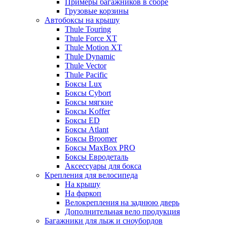
Примеры багажников в сборе
Грузовые корзины
Автобоксы на крышу
Thule Touring
Thule Force XT
Thule Motion XT
Thule Dynamic
Thule Vector
Thule Pacific
Боксы Lux
Боксы Cybort
Боксы мягкие
Боксы Koffer
Боксы ED
Боксы Atlant
Боксы Broomer
Боксы MaxBox PRO
Боксы Евродеталь
Аксессуары для бокса
Крепления для велосипеда
На крышу
На фаркоп
Велокрепления на заднюю дверь
Дополнительная вело продукция
Багажники для лыж и сноубордов