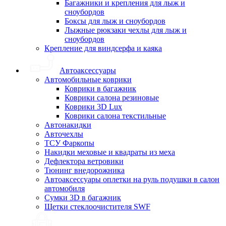
Багажники и крепления для лыж и
сноубордов
Боксы для лыж и сноубордов
Лыжные рюкзаки чехлы для лыж и
сноубордов
Крепление для виндсерфа и каяка
Автоаксессуары
Автомобильные коврики
Коврики в багажник
Коврики салона резиновые
Коврики 3D Lux
Коврики салона текстильные
Автонакидки
Авточехлы
ТСУ Фаркопы
Накидки меховые и квадраты из меха
Дефлектора ветровики
Тюнинг внедорожника
Автоаксессуары оплетки на руль подушки в салон
автомобиля
Сумки 3D в багажник
Щетки стеклоочистителя SWF