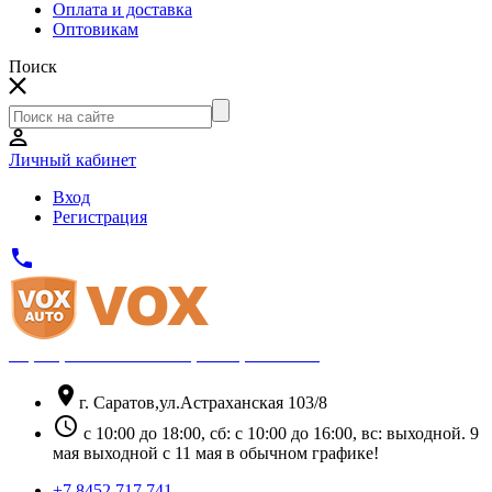
Оплата и доставка
Оптовикам
Поиск
Личный кабинет
Вход
Регистрация
phone
Официальный партнёр Thule
location_on
г. Саратов,ул.Астраханская 103/8
schedule
с 10:00 до 18:00, сб: с 10:00 до 16:00, вс: выходной. 9
мая выходной с 11 мая в обычном графике!
+7 8452 717 741