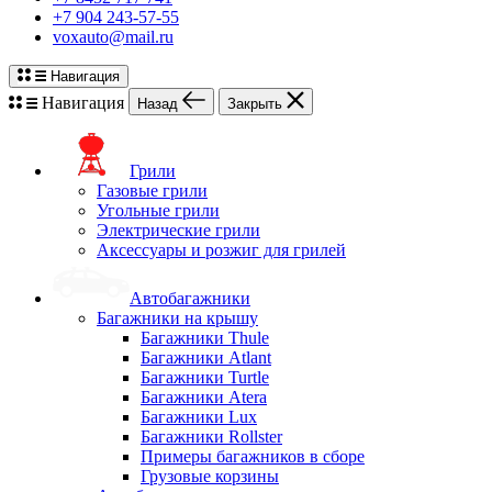
+7 904 243-57-55
voxauto@mail.ru
Навигация
Навигация
Назад
Закрыть
Грили
Газовые грили
Угольные грили
Электрические грили
Аксессуары и розжиг для грилей
Автобагажники
Багажники на крышу
Багажники Thule
Багажники Atlant
Багажники Turtle
Багажники Atera
Багажники Lux
Багажники Rollster
Примеры багажников в сборе
Грузовые корзины