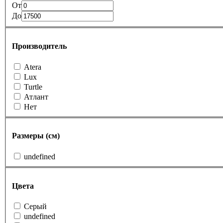
От
До
Производитель
Atera
Lux
Turtle
Атлант
Нет
Размеры (см)
undefined
Цвета
Cерый
undefined