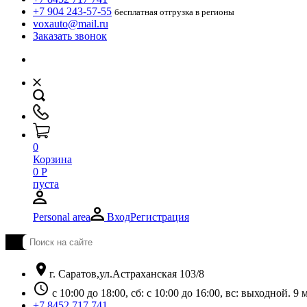
+7 904 243-57-55
бесплатная отгрузка в регионы
voxauto@mail.ru
Заказать звонок
0
Корзина
0
Р
пуста
Personal area
Вход
Регистрация
location_on
г. Саратов,ул.Астраханская 103/8
schedule
с 10:00 до 18:00, сб: с 10:00 до 16:00, вс: выходной. 
+7 8452 717 741