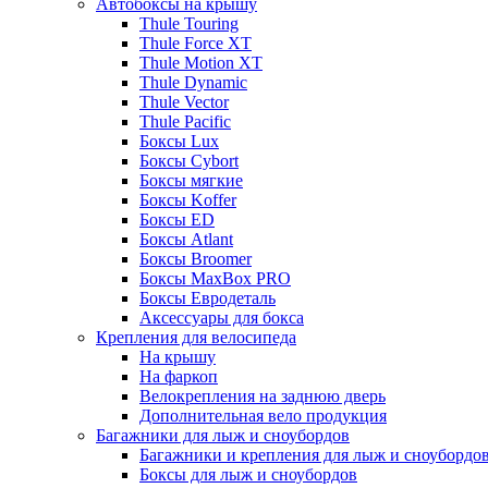
Автобоксы на крышу
Thule Touring
Thule Force XT
Thule Motion XT
Thule Dynamic
Thule Vector
Thule Pacific
Боксы Lux
Боксы Cybort
Боксы мягкие
Боксы Koffer
Боксы ED
Боксы Atlant
Боксы Broomer
Боксы MaxBox PRO
Боксы Евродеталь
Аксессуары для бокса
Крепления для велосипеда
На крышу
На фаркоп
Велокрепления на заднюю дверь
Дополнительная вело продукция
Багажники для лыж и сноубордов
Багажники и крепления для лыж и сноубордо
Боксы для лыж и сноубордов