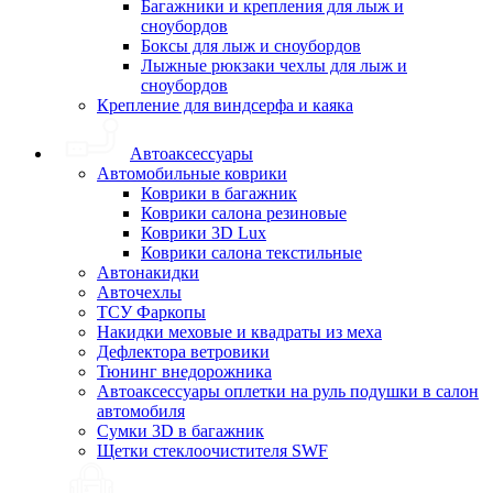
Багажники и крепления для лыж и
сноубордов
Боксы для лыж и сноубордов
Лыжные рюкзаки чехлы для лыж и
сноубордов
Крепление для виндсерфа и каяка
Автоаксессуары
Автомобильные коврики
Коврики в багажник
Коврики салона резиновые
Коврики 3D Lux
Коврики салона текстильные
Автонакидки
Авточехлы
ТСУ Фаркопы
Накидки меховые и квадраты из меха
Дефлектора ветровики
Тюнинг внедорожника
Автоаксессуары оплетки на руль подушки в салон
автомобиля
Сумки 3D в багажник
Щетки стеклоочистителя SWF