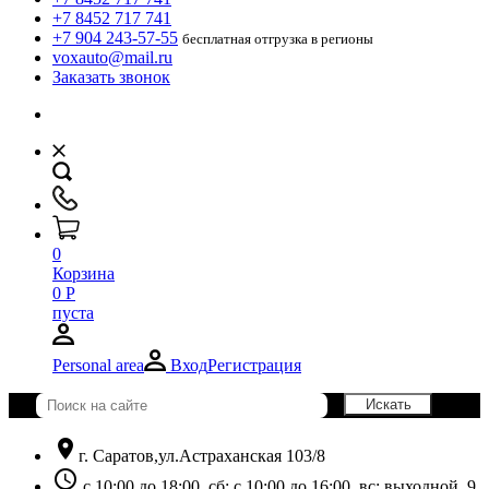
+7 8452 717 741
+7 904 243-57-55
бесплатная отгрузка в регионы
voxauto@mail.ru
Заказать звонок
0
Корзина
0
Р
пуста
Personal area
Вход
Регистрация
location_on
г. Саратов,ул.Астраханская 103/8
schedule
с 10:00 до 18:00, сб: с 10:00 до 16:00, вс: выходной. 9