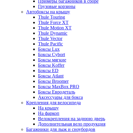
Примеры багажников в сборе
Грузовые корзины
Автобоксы на крышу
Thule Touring
Thule Force XT
Thule Motion XT
Thule Dynamic
Thule Vector
Thule Pacific
Боксы Lux
Боксы Cybort
Боксы мягкие
Боксы Koffer
Боксы ED
Боксы Atlant
Боксы Broomer
Боксы MaxBox PRO
Боксы Евродеталь
Аксессуары для бокса
Крепления для велосипеда
На крышу
На фаркоп
Велокрепления на заднюю дверь
Дополнительная вело продукция
Багажники для лыж и сноубордов