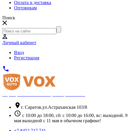
Оплата и доставка
Оптовикам
Поиск
Личный кабинет
Вход
Регистрация
phone
Официальный партнёр Thule
location_on
г. Саратов,ул.Астраханская 103/8
schedule
с 10:00 до 18:00, сб: с 10:00 до 16:00, вс: выходной. 9
мая выходной с 11 мая в обычном графике!
+7 8452 717 741