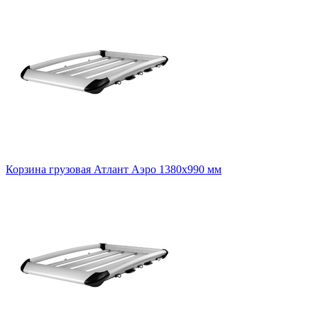
Корзина грузовая Атлант Аэро 1380x990 мм