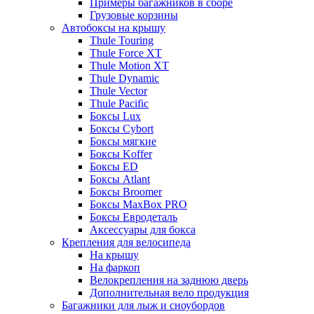
Примеры багажников в сборе
Грузовые корзины
Автобоксы на крышу
Thule Touring
Thule Force XT
Thule Motion XT
Thule Dynamic
Thule Vector
Thule Pacific
Боксы Lux
Боксы Cybort
Боксы мягкие
Боксы Koffer
Боксы ED
Боксы Atlant
Боксы Broomer
Боксы MaxBox PRO
Боксы Евродеталь
Аксессуары для бокса
Крепления для велосипеда
На крышу
На фаркоп
Велокрепления на заднюю дверь
Дополнительная вело продукция
Багажники для лыж и сноубордов