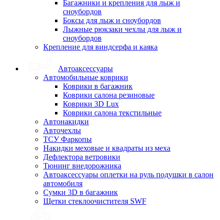
Багажники и крепления для лыж и
сноубордов
Боксы для лыж и сноубордов
Лыжные рюкзаки чехлы для лыж и
сноубордов
Крепление для виндсерфа и каяка
Автоаксессуары
Автомобильные коврики
Коврики в багажник
Коврики салона резиновые
Коврики 3D Lux
Коврики салона текстильные
Автонакидки
Авточехлы
ТСУ Фаркопы
Накидки меховые и квадраты из меха
Дефлектора ветровики
Тюнинг внедорожника
Автоаксессуары оплетки на руль подушки в салон
автомобиля
Сумки 3D в багажник
Щетки стеклоочистителя SWF