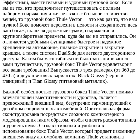
Эффектный, вместительный и удобный грузовой бокс. Если
вы из тех, кто предпочитает путешествовать с полным
набором снаряжения и желает взять с большое количество
вещей, то грузовой бокс Thule Vector ― это как раз то, что вам
нужно! Бокс поможет перевезти в целости и сохранности весь
ваш багаж, включая дорожные сумки, снаряжение и
крупногабаритные предметы, куда бы вы ни отправились. Он
отличается удобными функциями: быстрое и надежное
крепление на автомобиле, плавное открытие и закрытие
крышки, а также система DualSide для легкого двустороннего
доступа. Каким бы масштабным ни было запланированное
вами путешествие, грузовой бокс Thule Vector удовлетворит
все ваши требования! Выпускается в трех размерах (от 360 до
430 л) и двух цветовых вариантах: Black Glossy (черный
глянцевый) и Titan Glossy (титановый металлик).
Важной особенностью грузового бокса Thule Vector, помимо
впечатляющей вместительности и удобства, является
превосходный внешний вид, безупречно гармонирующий с
дизайном современных автомобилей. Оригинальная форма
сконструирована посредством сложного компьютерного
моделирования таким образом, чтобы снизить расход топлива
и уровень шума. Создав стильный и удобный в
использовании бокс Thule Vector, который придает изюминку
внешнему виду автомобиля, компания Thule установила