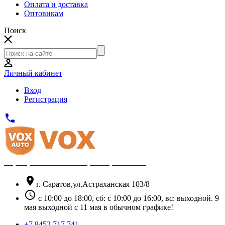
Оплата и доставка
Оптовикам
Поиск
Личный кабинет
Вход
Регистрация
phone
Официальный партнёр Thule
location_on
г. Саратов,ул.Астраханская 103/8
schedule
с 10:00 до 18:00, сб: с 10:00 до 16:00, вс: выходной. 9
мая выходной с 11 мая в обычном графике!
+7 8452 717 741