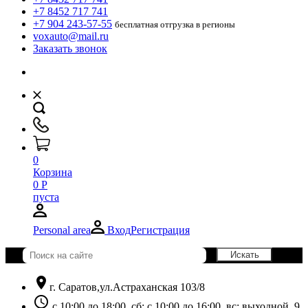
+7 8452 717 741
+7 904 243-57-55
бесплатная отгрузка в регионы
voxauto@mail.ru
Заказать звонок
0
Корзина
0
Р
пуста
Personal area
Вход
Регистрация
location_on
г. Саратов,ул.Астраханская 103/8
schedule
с 10:00 до 18:00, сб: с 10:00 до 16:00, вс: выходной. 9