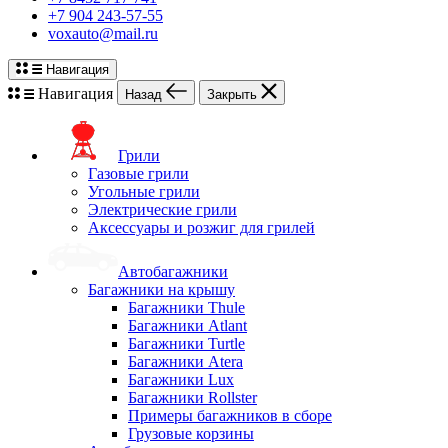
+7 904 243-57-55
voxauto@mail.ru
Навигация
Навигация
Назад
Закрыть
Грили
Газовые грили
Угольные грили
Электрические грили
Аксессуары и розжиг для грилей
Автобагажники
Багажники на крышу
Багажники Thule
Багажники Atlant
Багажники Turtle
Багажники Atera
Багажники Lux
Багажники Rollster
Примеры багажников в сборе
Грузовые корзины