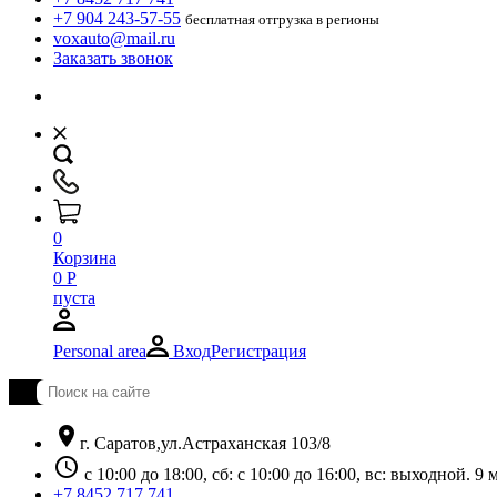
+7 904 243-57-55
бесплатная отгрузка в регионы
voxauto@mail.ru
Заказать звонок
0
Корзина
0
Р
пуста
Personal area
Вход
Регистрация
location_on
г. Саратов,ул.Астраханская 103/8
schedule
с 10:00 до 18:00, сб: с 10:00 до 16:00, вс: выходной. 
+7 8452 717 741