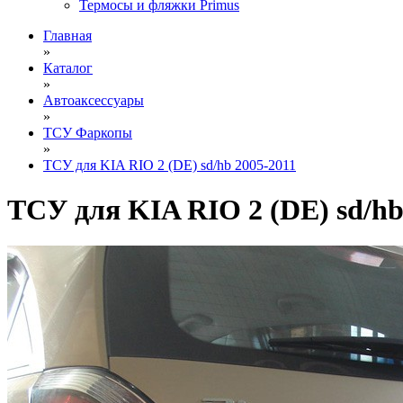
Термосы и фляжки Primus
Главная
»
Каталог
»
Автоаксессуары
»
ТСУ Фаркопы
»
ТСУ для KIA RIO 2 (DE) sd/hb 2005-2011
ТСУ для KIA RIO 2 (DE) sd/hb