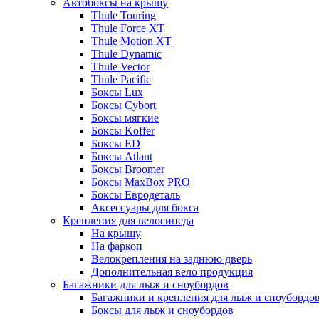
Автобоксы на крышу
Thule Touring
Thule Force XT
Thule Motion XT
Thule Dynamic
Thule Vector
Thule Pacific
Боксы Lux
Боксы Cybort
Боксы мягкие
Боксы Koffer
Боксы ED
Боксы Atlant
Боксы Broomer
Боксы MaxBox PRO
Боксы Евродеталь
Аксессуары для бокса
Крепления для велосипеда
На крышу
На фаркоп
Велокрепления на заднюю дверь
Дополнительная вело продукция
Багажники для лыж и сноубордов
Багажники и крепления для лыж и сноубордо
Боксы для лыж и сноубордов