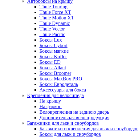
Автобоксы на крышу
Thule Touring
Thule Force XT
Thule Motion XT
Thule Dynamic
Thule Vector
Thule Pacific
Боксы Lux
Боксы Cybort
Боксы мягкие
Боксы Koffer
Боксы ED
Боксы Atlant
Боксы Broomer
Боксы MaxBox PRO
Боксы Евродеталь
Аксессуары для бокса
Крепления для велосипеда
На крышу
На фаркоп
Велокрепления на заднюю дверь
Дополнительная вело продукция
Багажники для лыж и сноубордов
Багажники и крепления для лыж и сноубордо
Боксы для лыж и сноубордов