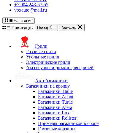
+7 904 243-57-55
voxauto@mail.ru
Навигация
Навигация
Назад
Закрыть
Грили
Газовые грили
Угольные грили
Электрические грили
Аксессуары и розжиг для грилей
Автобагажники
Багажники на крышу
Багажники Thule
Багажники Atlant
Багажники Turtle
Багажники Atera
Багажники Lux
Багажники Rollster
Примеры багажников в сборе
Грузовые корзины