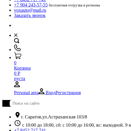
+7 904 243-57-55
бесплатная отгрузка в регионы
voxauto@mail.ru
Заказать звонок
0
Корзина
0
Р
пуста
Personal area
Вход
Регистрация
location_on
г. Саратов,ул.Астраханская 103/8
schedule
с 10:00 до 18:00, сб: с 10:00 до 16:00, вс: выходной. 
+7 8452 717 741