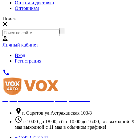
Оплата и доставка
Оптовикам
Поиск
Личный кабинет
Вход
Регистрация
phone
Официальный партнёр Thule
location_on
г. Саратов,ул.Астраханская 103/8
schedule
с 10:00 до 18:00, сб: с 10:00 до 16:00, вс: выходной. 9
мая выходной с 11 мая в обычном графике!
+7 8452 717 741