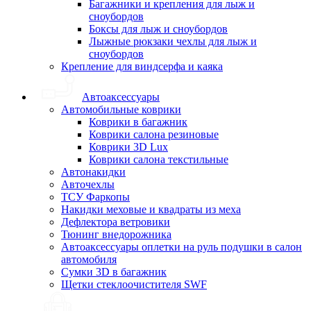
Багажники и крепления для лыж и
сноубордов
Боксы для лыж и сноубордов
Лыжные рюкзаки чехлы для лыж и
сноубордов
Крепление для виндсерфа и каяка
Автоаксессуары
Автомобильные коврики
Коврики в багажник
Коврики салона резиновые
Коврики 3D Lux
Коврики салона текстильные
Автонакидки
Авточехлы
ТСУ Фаркопы
Накидки меховые и квадраты из меха
Дефлектора ветровики
Тюнинг внедорожника
Автоаксессуары оплетки на руль подушки в салон
автомобиля
Сумки 3D в багажник
Щетки стеклоочистителя SWF