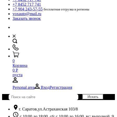
+7 8452 717 741
+7 904 243-57-55
бесплатная отгрузка в регионы
voxauto@mail.ru
Заказать звонок
0
Корзина
0
Р
пуста
Personal area
Вход
Регистрация
location_on
г. Саратов,ул.Астраханская 103/8
schedule
с 10:00 до 18:00, сб: с 10:00 до 16:00, вс: выходной. 9