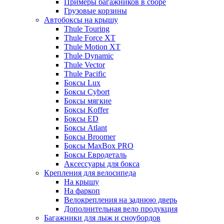
Примеры багажников в сборе
Грузовые корзины
Автобоксы на крышу
Thule Touring
Thule Force XT
Thule Motion XT
Thule Dynamic
Thule Vector
Thule Pacific
Боксы Lux
Боксы Cybort
Боксы мягкие
Боксы Koffer
Боксы ED
Боксы Atlant
Боксы Broomer
Боксы MaxBox PRO
Боксы Евродеталь
Аксессуары для бокса
Крепления для велосипеда
На крышу
На фаркоп
Велокрепления на заднюю дверь
Дополнительная вело продукция
Багажники для лыж и сноубордов