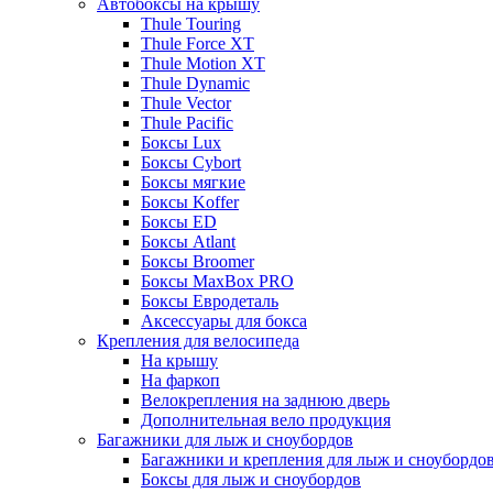
Автобоксы на крышу
Thule Touring
Thule Force XT
Thule Motion XT
Thule Dynamic
Thule Vector
Thule Pacific
Боксы Lux
Боксы Cybort
Боксы мягкие
Боксы Koffer
Боксы ED
Боксы Atlant
Боксы Broomer
Боксы MaxBox PRO
Боксы Евродеталь
Аксессуары для бокса
Крепления для велосипеда
На крышу
На фаркоп
Велокрепления на заднюю дверь
Дополнительная вело продукция
Багажники для лыж и сноубордов
Багажники и крепления для лыж и сноубордо
Боксы для лыж и сноубордов