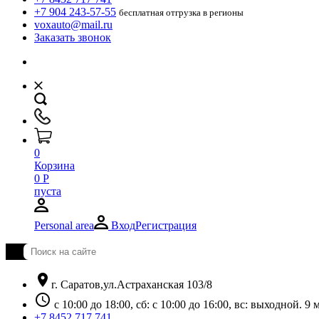
+7 904 243-57-55
бесплатная отгрузка в регионы
voxauto@mail.ru
Заказать звонок
0
Корзина
0
Р
пуста
Personal area
Вход
Регистрация
location_on
г. Саратов,ул.Астраханская 103/8
schedule
с 10:00 до 18:00, сб: с 10:00 до 16:00, вс: выходной. 
+7 8452 717 741