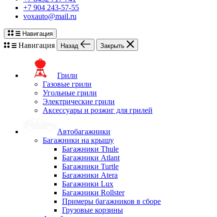
+7 904 243-57-55
voxauto@mail.ru
Навигация
Навигация
Назад
Закрыть
Грили
Газовые грили
Угольные грили
Электрические грили
Аксессуары и розжиг для грилей
Автобагажники
Багажники на крышу
Багажники Thule
Багажники Atlant
Багажники Turtle
Багажники Atera
Багажники Lux
Багажники Rollster
Примеры багажников в сборе
Грузовые корзины