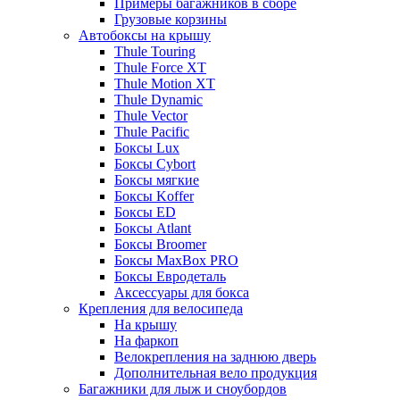
Примеры багажников в сборе
Грузовые корзины
Автобоксы на крышу
Thule Touring
Thule Force XT
Thule Motion XT
Thule Dynamic
Thule Vector
Thule Pacific
Боксы Lux
Боксы Cybort
Боксы мягкие
Боксы Koffer
Боксы ED
Боксы Atlant
Боксы Broomer
Боксы MaxBox PRO
Боксы Евродеталь
Аксессуары для бокса
Крепления для велосипеда
На крышу
На фаркоп
Велокрепления на заднюю дверь
Дополнительная вело продукция
Багажники для лыж и сноубордов