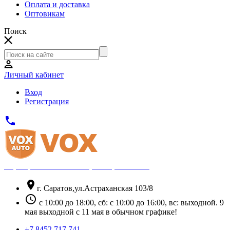
Оплата и доставка
Оптовикам
Поиск
Личный кабинет
Вход
Регистрация
phone
Официальный партнёр Thule
location_on
г. Саратов,ул.Астраханская 103/8
schedule
с 10:00 до 18:00, сб: с 10:00 до 16:00, вс: выходной. 9
мая выходной с 11 мая в обычном графике!
+7 8452 717 741