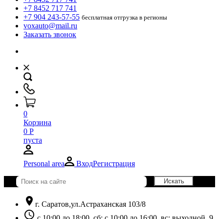
+7 8452 717 741
+7 904 243-57-55
бесплатная отгрузка в регионы
voxauto@mail.ru
Заказать звонок
0
Корзина
0
Р
пуста
Personal area
Вход
Регистрация
location_on
г. Саратов,ул.Астраханская 103/8
schedule
с 10:00 до 18:00, сб: с 10:00 до 16:00, вс: выходной. 9