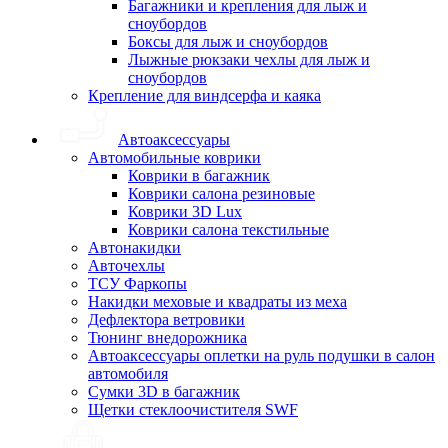
Багажники и крепления для лыж и
сноубордов
Боксы для лыж и сноубордов
Лыжные рюкзаки чехлы для лыж и
сноубордов
Крепление для виндсерфа и каяка
Автоаксессуары
Автомобильные коврики
Коврики в багажник
Коврики салона резиновые
Коврики 3D Lux
Коврики салона текстильные
Автонакидки
Авточехлы
ТСУ Фаркопы
Накидки меховые и квадраты из меха
Дефлектора ветровики
Тюнинг внедорожника
Автоаксессуары оплетки на руль подушки в салон
автомобиля
Сумки 3D в багажник
Щетки стеклоочистителя SWF