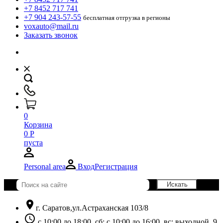
+7 8452 717 741
+7 904 243-57-55
бесплатная отгрузка в регионы
voxauto@mail.ru
Заказать звонок
0
Корзина
0
Р
пуста
Personal area
Вход
Регистрация
location_on
г. Саратов,ул.Астраханская 103/8
schedule
с 10:00 до 18:00, сб: с 10:00 до 16:00, вс: выходной. 9