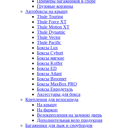
Примеры багажников в сборе
Грузовые корзины
Автобоксы на крышу
Thule Touring
Thule Force XT
Thule Motion XT
Thule Dynamic
Thule Vector
Thule Pacific
Боксы Lux
Боксы Cybort
Боксы мягкие
Боксы Koffer
Боксы ED
Боксы Atlant
Боксы Broomer
Боксы MaxBox PRO
Боксы Евродеталь
Аксессуары для бокса
Крепления для велосипеда
На крышу
На фаркоп
Велокрепления на заднюю дверь
Дополнительная вело продукция
Багажники для лыж и сноубордов