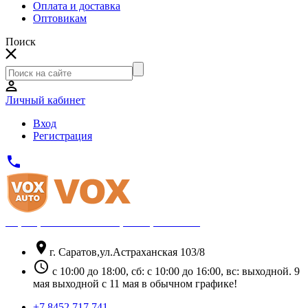
Оплата и доставка
Оптовикам
Поиск
Личный кабинет
Вход
Регистрация
phone
Официальный партнёр Thule
location_on
г. Саратов,ул.Астраханская 103/8
schedule
с 10:00 до 18:00, сб: с 10:00 до 16:00, вс: выходной. 9
мая выходной с 11 мая в обычном графике!
+7 8452 717 741