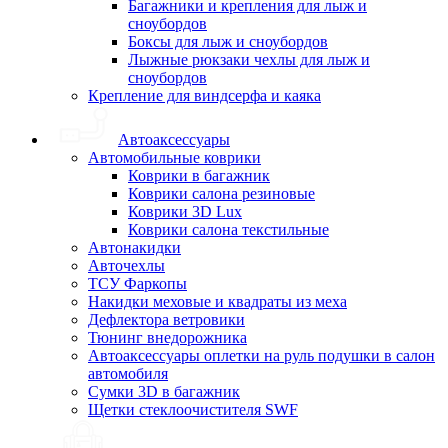
Багажники и крепления для лыж и
сноубордов
Боксы для лыж и сноубордов
Лыжные рюкзаки чехлы для лыж и
сноубордов
Крепление для виндсерфа и каяка
Автоаксессуары
Автомобильные коврики
Коврики в багажник
Коврики салона резиновые
Коврики 3D Lux
Коврики салона текстильные
Автонакидки
Авточехлы
ТСУ Фаркопы
Накидки меховые и квадраты из меха
Дефлектора ветровики
Тюнинг внедорожника
Автоаксессуары оплетки на руль подушки в салон
автомобиля
Сумки 3D в багажник
Щетки стеклоочистителя SWF