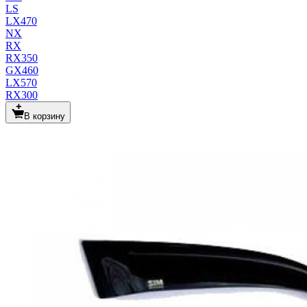
LS
LX470
NX
RX
RX350
GX460
LX570
RX300
В корзину