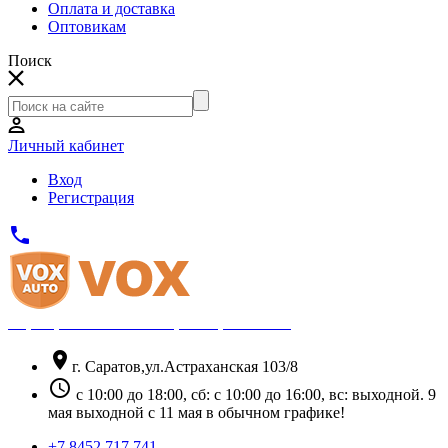
Оплата и доставка
Оптовикам
Поиск
Личный кабинет
Вход
Регистрация
phone
Официальный партнёр Thule
location_on
г. Саратов,ул.Астраханская 103/8
schedule
с 10:00 до 18:00, сб: с 10:00 до 16:00, вс: выходной. 9
мая выходной с 11 мая в обычном графике!
+7 8452 717 741