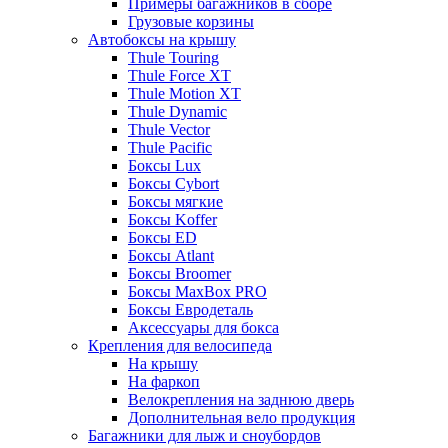
Примеры багажников в сборе
Грузовые корзины
Автобоксы на крышу
Thule Touring
Thule Force XT
Thule Motion XT
Thule Dynamic
Thule Vector
Thule Pacific
Боксы Lux
Боксы Cybort
Боксы мягкие
Боксы Koffer
Боксы ED
Боксы Atlant
Боксы Broomer
Боксы MaxBox PRO
Боксы Евродеталь
Аксессуары для бокса
Крепления для велосипеда
На крышу
На фаркоп
Велокрепления на заднюю дверь
Дополнительная вело продукция
Багажники для лыж и сноубордов