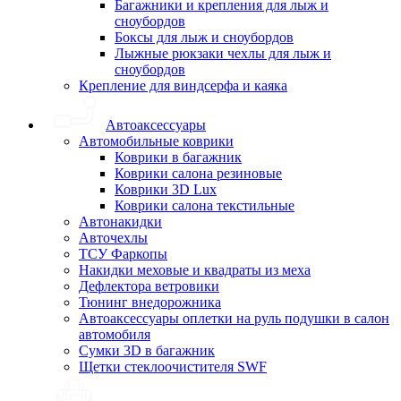
Багажники и крепления для лыж и
сноубордов
Боксы для лыж и сноубордов
Лыжные рюкзаки чехлы для лыж и
сноубордов
Крепление для виндсерфа и каяка
Автоаксессуары
Автомобильные коврики
Коврики в багажник
Коврики салона резиновые
Коврики 3D Lux
Коврики салона текстильные
Автонакидки
Авточехлы
ТСУ Фаркопы
Накидки меховые и квадраты из меха
Дефлектора ветровики
Тюнинг внедорожника
Автоаксессуары оплетки на руль подушки в салон
автомобиля
Сумки 3D в багажник
Щетки стеклоочистителя SWF