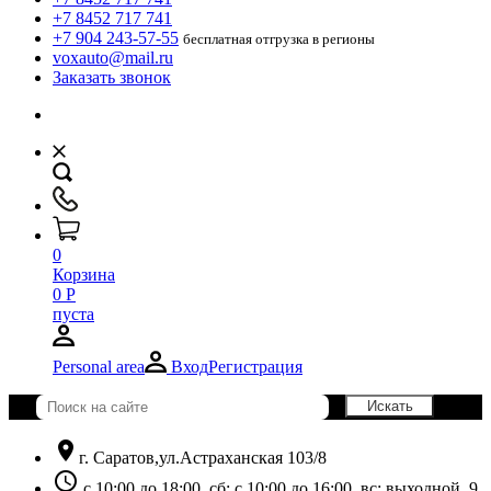
+7 8452 717 741
+7 904 243-57-55
бесплатная отгрузка в регионы
voxauto@mail.ru
Заказать звонок
0
Корзина
0
Р
пуста
Personal area
Вход
Регистрация
location_on
г. Саратов,ул.Астраханская 103/8
schedule
с 10:00 до 18:00, сб: с 10:00 до 16:00, вс: выходной. 9