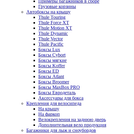
Примеры багажников в сборе
Грузовые корзины
Автобоксы на крышу
Thule Touring
Thule Force XT
Thule Motion XT
Thule Dynamic
Thule Vector
Thule Pacific
Боксы Lux
Боксы Cybort
Боксы мягкие
Боксы Koffer
Боксы ED
Боксы Atlant
Боксы Broomer
Боксы MaxBox PRO
Боксы Евродеталь
Аксессуары для бокса
Крепления для велосипеда
На крышу
На фаркоп
Велокрепления на заднюю дверь
Дополнительная вело продукция
Багажники для лыж и сноубордов