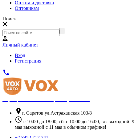
Оплата и доставка
Оптовикам
Поиск
Личный кабинет
Вход
Регистрация
phone
Официальный партнёр Thule
location_on
г. Саратов,ул.Астраханская 103/8
schedule
с 10:00 до 18:00, сб: с 10:00 до 16:00, вс: выходной. 9
мая выходной с 11 мая в обычном графике!
+7 8452 717 741