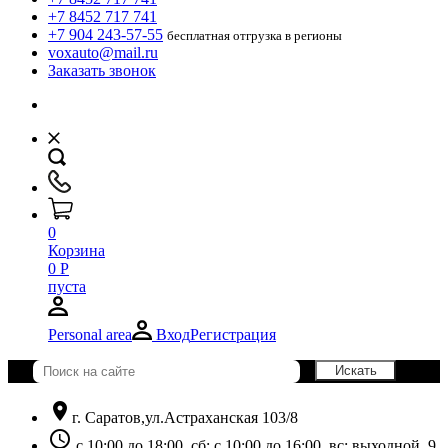
+7 8452 717 741
+7 904 243-57-55
бесплатная отгрузка в регионы
voxauto@mail.ru
Заказать звонок
0
Корзина
0
Р
пуста
Personal area
Вход
Регистрация
location_on
г. Саратов,ул.Астраханская 103/8
schedule
с 10:00 до 18:00, сб: с 10:00 до 16:00, вс: выходной. 9