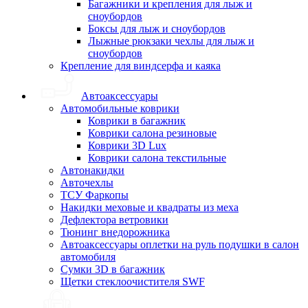
Багажники и крепления для лыж и
сноубордов
Боксы для лыж и сноубордов
Лыжные рюкзаки чехлы для лыж и
сноубордов
Крепление для виндсерфа и каяка
Автоаксессуары
Автомобильные коврики
Коврики в багажник
Коврики салона резиновые
Коврики 3D Lux
Коврики салона текстильные
Автонакидки
Авточехлы
ТСУ Фаркопы
Накидки меховые и квадраты из меха
Дефлектора ветровики
Тюнинг внедорожника
Автоаксессуары оплетки на руль подушки в салон
автомобиля
Сумки 3D в багажник
Щетки стеклоочистителя SWF