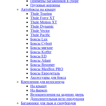
Примеры багажников в сборе
Грузовые корзины
Автобоксы на крышу
Thule Touring
Thule Force XT
Thule Motion XT
Thule Dynamic
Thule Vector
Thule Pacific
Боксы Lux
Боксы Cybort
Боксы мягкие
Боксы Koffer
Боксы ED
Боксы Atlant
Боксы Broomer
Боксы MaxBox PRO
Боксы Евродеталь
Аксессуары для бокса
Крепления для велосипеда
На крышу
На фаркоп
Велокрепления на заднюю дверь
Дополнительная вело продукция
Багажники для лыж и сноубордов