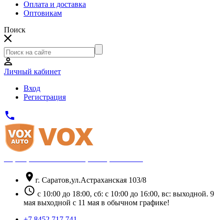
Оплата и доставка
Оптовикам
Поиск
Личный кабинет
Вход
Регистрация
phone
Официальный партнёр Thule
location_on
г. Саратов,ул.Астраханская 103/8
schedule
с 10:00 до 18:00, сб: с 10:00 до 16:00, вс: выходной. 9
мая выходной с 11 мая в обычном графике!
+7 8452 717 741