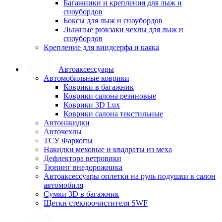
Багажники и крепления для лыж и
сноубордов
Боксы для лыж и сноубордов
Лыжные рюкзаки чехлы для лыж и
сноубордов
Крепление для виндсерфа и каяка
Автоаксессуары
Автомобильные коврики
Коврики в багажник
Коврики салона резиновые
Коврики 3D Lux
Коврики салона текстильные
Автонакидки
Авточехлы
ТСУ Фаркопы
Накидки меховые и квадраты из меха
Дефлектора ветровики
Тюнинг внедорожника
Автоаксессуары оплетки на руль подушки в салон
автомобиля
Сумки 3D в багажник
Щетки стеклоочистителя SWF