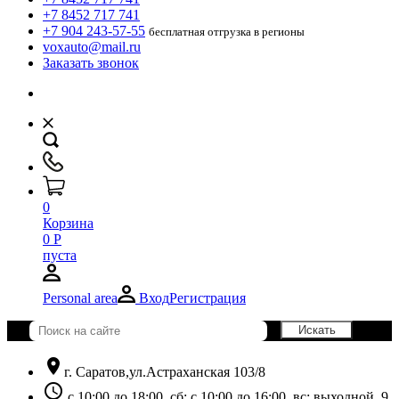
+7 8452 717 741
+7 904 243-57-55
бесплатная отгрузка в регионы
voxauto@mail.ru
Заказать звонок
0
Корзина
0
Р
пуста
Personal area
Вход
Регистрация
location_on
г. Саратов,ул.Астраханская 103/8
schedule
с 10:00 до 18:00, сб: с 10:00 до 16:00, вс: выходной. 9