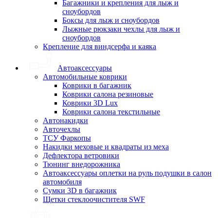
Багажники и крепления для лыж и
сноубордов
Боксы для лыж и сноубордов
Лыжные рюкзаки чехлы для лыж и
сноубордов
Крепление для виндсерфа и каяка
Автоаксессуары
Автомобильные коврики
Коврики в багажник
Коврики салона резиновые
Коврики 3D Lux
Коврики салона текстильные
Автонакидки
Авточехлы
ТСУ Фаркопы
Накидки меховые и квадраты из меха
Дефлектора ветровики
Тюнинг внедорожника
Автоаксессуары оплетки на руль подушки в салон
автомобиля
Сумки 3D в багажник
Щетки стеклоочистителя SWF