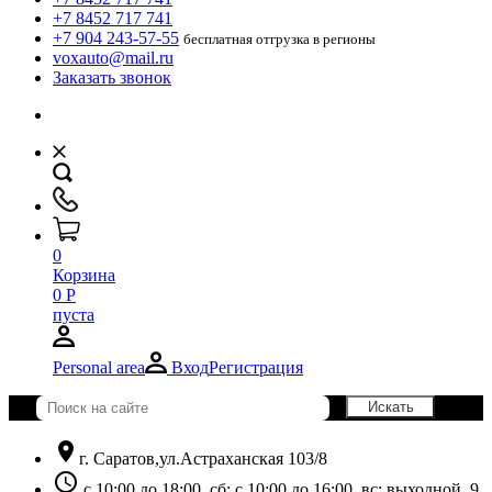
+7 8452 717 741
+7 904 243-57-55
бесплатная отгрузка в регионы
voxauto@mail.ru
Заказать звонок
0
Корзина
0
Р
пуста
Personal area
Вход
Регистрация
location_on
г. Саратов,ул.Астраханская 103/8
schedule
с 10:00 до 18:00, сб: с 10:00 до 16:00, вс: выходной. 9