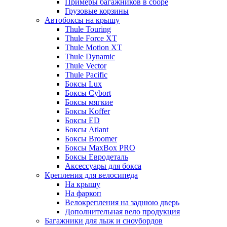
Примеры багажников в сборе
Грузовые корзины
Автобоксы на крышу
Thule Touring
Thule Force XT
Thule Motion XT
Thule Dynamic
Thule Vector
Thule Pacific
Боксы Lux
Боксы Cybort
Боксы мягкие
Боксы Koffer
Боксы ED
Боксы Atlant
Боксы Broomer
Боксы MaxBox PRO
Боксы Евродеталь
Аксессуары для бокса
Крепления для велосипеда
На крышу
На фаркоп
Велокрепления на заднюю дверь
Дополнительная вело продукция
Багажники для лыж и сноубордов