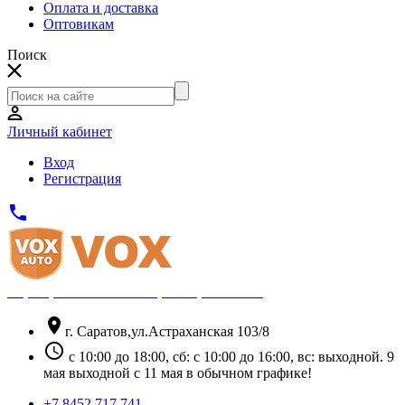
Оплата и доставка
Оптовикам
Поиск
Личный кабинет
Вход
Регистрация
phone
Официальный партнёр Thule
location_on
г. Саратов,ул.Астраханская 103/8
schedule
с 10:00 до 18:00, сб: с 10:00 до 16:00, вс: выходной. 9
мая выходной с 11 мая в обычном графике!
+7 8452 717 741