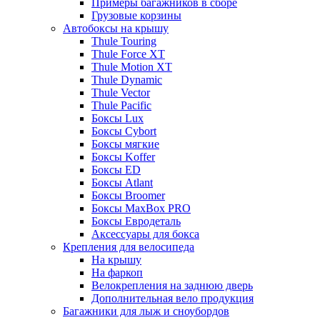
Примеры багажников в сборе
Грузовые корзины
Автобоксы на крышу
Thule Touring
Thule Force XT
Thule Motion XT
Thule Dynamic
Thule Vector
Thule Pacific
Боксы Lux
Боксы Cybort
Боксы мягкие
Боксы Koffer
Боксы ED
Боксы Atlant
Боксы Broomer
Боксы MaxBox PRO
Боксы Евродеталь
Аксессуары для бокса
Крепления для велосипеда
На крышу
На фаркоп
Велокрепления на заднюю дверь
Дополнительная вело продукция
Багажники для лыж и сноубордов