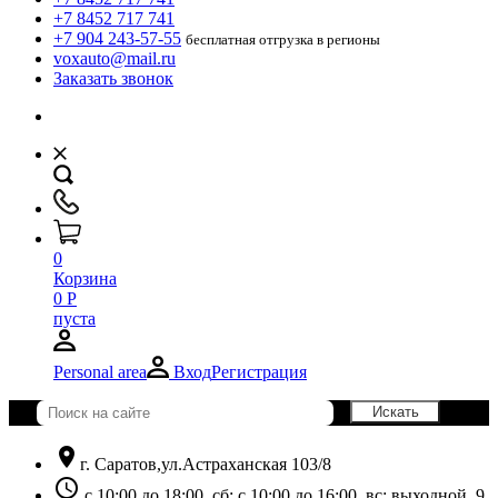
+7 8452 717 741
+7 904 243-57-55
бесплатная отгрузка в регионы
voxauto@mail.ru
Заказать звонок
0
Корзина
0
Р
пуста
Personal area
Вход
Регистрация
location_on
г. Саратов,ул.Астраханская 103/8
schedule
с 10:00 до 18:00, сб: с 10:00 до 16:00, вс: выходной. 9