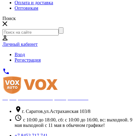
Оплата и доставка
Оптовикам
Поиск
Личный кабинет
Вход
Регистрация
phone
Официальный партнёр Thule
location_on
г. Саратов,ул.Астраханская 103/8
schedule
с 10:00 до 18:00, сб: с 10:00 до 16:00, вс: выходной. 9
мая выходной с 11 мая в обычном графике!
+7 8452 717 741