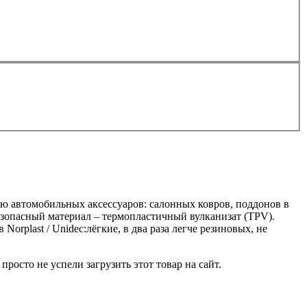
ию автомобильных аксессуаров: салонных ковров, поддонов в
езопасный материал – термопластичный вулканизат (TPV).
rplast / Unidec:лёгкие, в два раза легче резиновых, не
росто не успели загрузить этот товар на сайт.