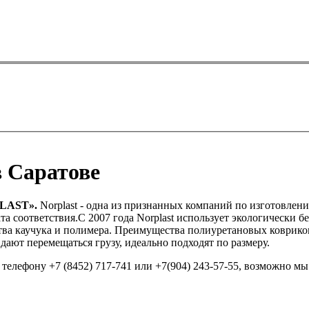
 Саратове
PLAST».
Norplast - одна из признанных компаний по изготовлен
 соответствия.С 2007 года Norplast использует экологически б
а каучука и полимера. Преимущества полиуретановых ковриков No
е дают перемещаться грузу, идеально подходят по размеру.
елефону +7 (8452) 717-741 или +7(904) 243-57-55, возможно мы п