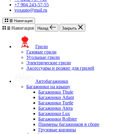
+7 904 243-57-55
voxauto@mail.ru
Навигация
Навигация
Назад
Закрыть
Грили
Газовые грили
Угольные грили
Электрические грили
Аксессуары и розжиг для грилей
Автобагажники
Багажники на крышу
Багажники Thule
Багажники Atlant
Багажники Turtle
Багажники Atera
Багажники Lux
Багажники Rollster
Примеры багажников в сборе
Грузовые корзины