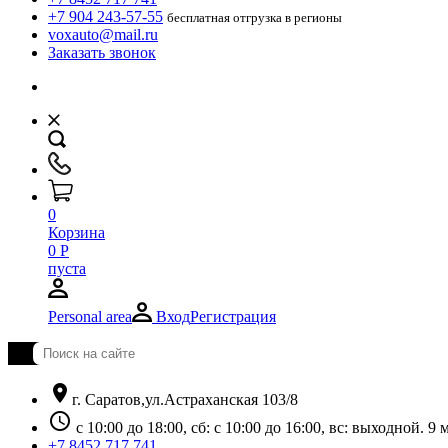
+7 904 243-57-55
бесплатная отгрузка в регионы
voxauto@mail.ru
Заказать звонок
0
Корзина
0
Р
пуста
Personal area
Вход
Регистрация
location_on
г. Саратов,ул.Астраханская 103/8
schedule
с 10:00 до 18:00, сб: с 10:00 до 16:00, вс: выходной. 
+7 8452 717 741