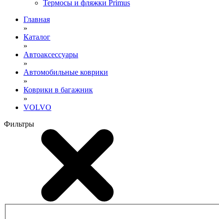
Термосы и фляжки Primus
Главная
»
Каталог
»
Автоаксессуары
»
Автомобильные коврики
»
Коврики в багажник
»
VOLVO
Фильтры