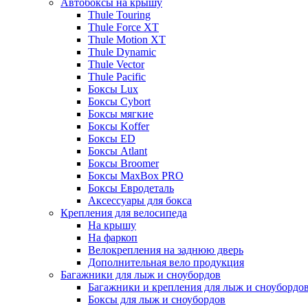
Автобоксы на крышу
Thule Touring
Thule Force XT
Thule Motion XT
Thule Dynamic
Thule Vector
Thule Pacific
Боксы Lux
Боксы Cybort
Боксы мягкие
Боксы Koffer
Боксы ED
Боксы Atlant
Боксы Broomer
Боксы MaxBox PRO
Боксы Евродеталь
Аксессуары для бокса
Крепления для велосипеда
На крышу
На фаркоп
Велокрепления на заднюю дверь
Дополнительная вело продукция
Багажники для лыж и сноубордов
Багажники и крепления для лыж и сноубордо
Боксы для лыж и сноубордов