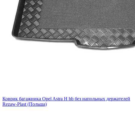
Коврик багажника Opel Astra H hb без напольных держателей
Rezaw-Plast (Польша)