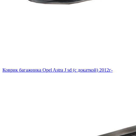
Коврик багажника Opel Astra J sd (с докаткой) 2012г-