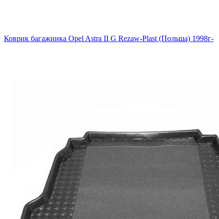
Коврик багажника Opel Astra II G Rezaw-Plast (Польша) 1998г-