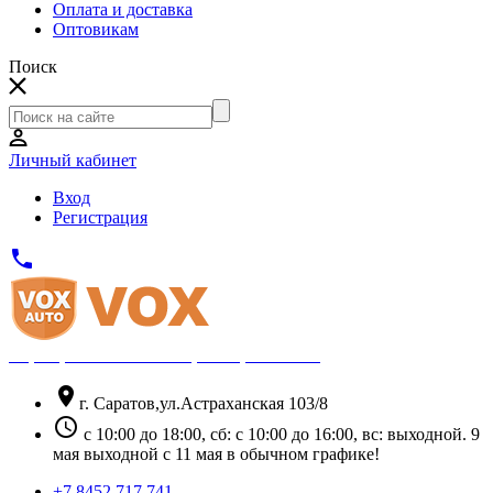
Оплата и доставка
Оптовикам
Поиск
Личный кабинет
Вход
Регистрация
phone
Официальный партнёр Thule
location_on
г. Саратов,ул.Астраханская 103/8
schedule
с 10:00 до 18:00, сб: с 10:00 до 16:00, вс: выходной. 9
мая выходной с 11 мая в обычном графике!
+7 8452 717 741