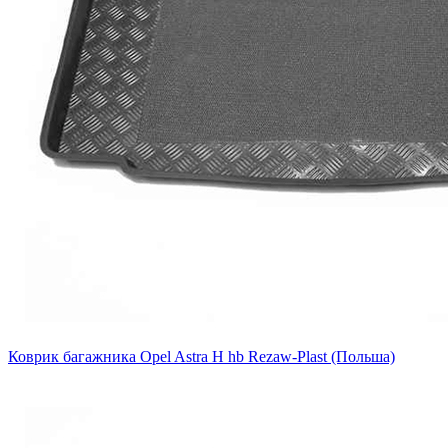
Коврик багажника Opel Astra H hb Rezaw-Plast (Польша)