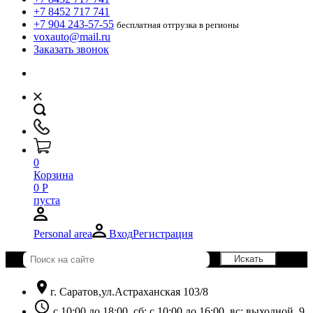
+7 8452 717 741
+7 904 243-57-55
бесплатная отгрузка в регионы
voxauto@mail.ru
Заказать звонок
0
Корзина
0
Р
пуста
Personal area
Вход
Регистрация
location_on
г. Саратов,ул.Астраханская 103/8
schedule
с 10:00 до 18:00, сб: с 10:00 до 16:00, вс: выходной. 9