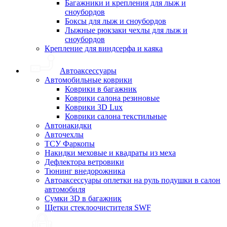
Багажники и крепления для лыж и
сноубордов
Боксы для лыж и сноубордов
Лыжные рюкзаки чехлы для лыж и
сноубордов
Крепление для виндсерфа и каяка
Автоаксессуары
Автомобильные коврики
Коврики в багажник
Коврики салона резиновые
Коврики 3D Lux
Коврики салона текстильные
Автонакидки
Авточехлы
ТСУ Фаркопы
Накидки меховые и квадраты из меха
Дефлектора ветровики
Тюнинг внедорожника
Автоаксессуары оплетки на руль подушки в салон
автомобиля
Сумки 3D в багажник
Щетки стеклоочистителя SWF