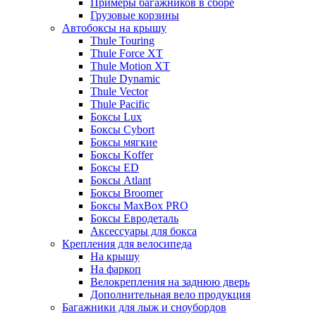
Примеры багажников в сборе
Грузовые корзины
Автобоксы на крышу
Thule Touring
Thule Force XT
Thule Motion XT
Thule Dynamic
Thule Vector
Thule Pacific
Боксы Lux
Боксы Cybort
Боксы мягкие
Боксы Koffer
Боксы ED
Боксы Atlant
Боксы Broomer
Боксы MaxBox PRO
Боксы Евродеталь
Аксессуары для бокса
Крепления для велосипеда
На крышу
На фаркоп
Велокрепления на заднюю дверь
Дополнительная вело продукция
Багажники для лыж и сноубордов