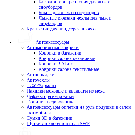
Багажники и крепления для лыж и
сноубордов
Боксы для лыж и сноубордов
Лыжные рюкзаки чехлы для лыж и
сноубордов
Крепление для виндсерфа и каяка
Автоаксессуары
Автомобильные коврики
Коврики в багажник
Коврики салона резиновые
Коврики 3D Lux
Коврики салона текстильные
Автонакидки
Авточехлы
ТСУ Фаркопы
Накидки меховые и квадраты из меха
Дефлектора ветровики
Тюнинг внедорожника
Автоаксессуары оплетки на руль подушки в салон
автомобиля
Сумки 3D в багажник
Щетки стеклоочистителя SWF