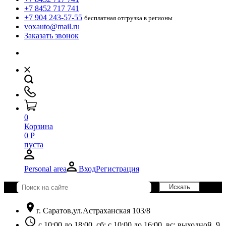
+7 8452 717 741
+7 904 243-57-55
бесплатная отгрузка в регионы
voxauto@mail.ru
Заказать звонок
0
Корзина
0
Р
пуста
Personal area
Вход
Регистрация
location_on
г. Саратов,ул.Астраханская 103/8
schedule
с 10:00 до 18:00, сб: с 10:00 до 16:00, вс: выходной. 9