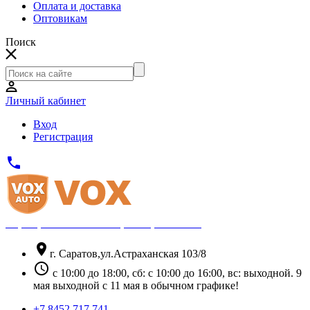
Оплата и доставка
Оптовикам
Поиск
Личный кабинет
Вход
Регистрация
phone
Официальный партнёр Thule
location_on
г. Саратов,ул.Астраханская 103/8
schedule
с 10:00 до 18:00, сб: с 10:00 до 16:00, вс: выходной. 9
мая выходной с 11 мая в обычном графике!
+7 8452 717 741