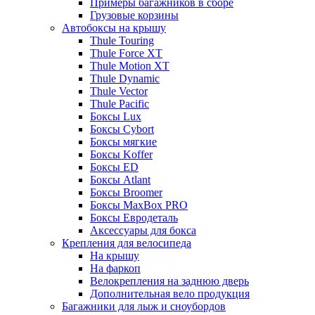
Примеры багажников в сборе
Грузовые корзины
Автобоксы на крышу
Thule Touring
Thule Force XT
Thule Motion XT
Thule Dynamic
Thule Vector
Thule Pacific
Боксы Lux
Боксы Cybort
Боксы мягкие
Боксы Koffer
Боксы ED
Боксы Atlant
Боксы Broomer
Боксы MaxBox PRO
Боксы Евродеталь
Аксессуары для бокса
Крепления для велосипеда
На крышу
На фаркоп
Велокрепления на заднюю дверь
Дополнительная вело продукция
Багажники для лыж и сноубордов