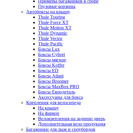
Примеры багажников в сборе
Грузовые корзины
Автобоксы на крышу
Thule Touring
Thule Force XT
Thule Motion XT
Thule Dynamic
Thule Vector
Thule Pacific
Боксы Lux
Боксы Cybort
Боксы мягкие
Боксы Koffer
Боксы ED
Боксы Atlant
Боксы Broomer
Боксы MaxBox PRO
Боксы Евродеталь
Аксессуары для бокса
Крепления для велосипеда
На крышу
На фаркоп
Велокрепления на заднюю дверь
Дополнительная вело продукция
Багажники для лыж и сноубордов