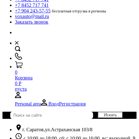
+7 8452 717 741
+7 904 243-57-55
бесплатная отгрузка в регионы
voxauto@mail.ru
Заказать звонок
0
Корзина
0
Р
пуста
Personal area
Вход
Регистрация
location_on
г. Саратов,ул.Астраханская 103/8
schedule
с 10:00 до 18:00, сб: с 10:00 до 16:00, вс: выходной. 9