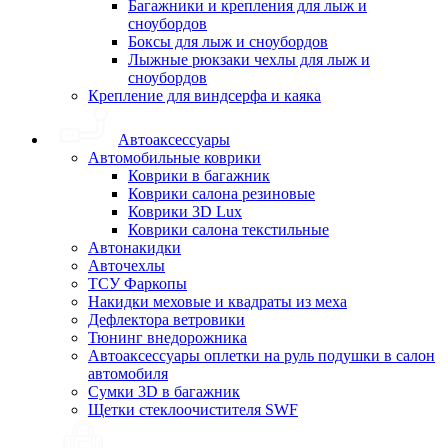
Багажники и крепления для лыж и
сноубордов
Боксы для лыж и сноубордов
Лыжные рюкзаки чехлы для лыж и
сноубордов
Крепление для виндсерфа и каяка
Автоаксессуары
Автомобильные коврики
Коврики в багажник
Коврики салона резиновые
Коврики 3D Lux
Коврики салона текстильные
Автонакидки
Авточехлы
ТСУ Фаркопы
Накидки меховые и квадраты из меха
Дефлектора ветровики
Тюнинг внедорожника
Автоаксессуары оплетки на руль подушки в салон
автомобиля
Сумки 3D в багажник
Щетки стеклоочистителя SWF