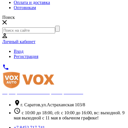
Оплата и доставка
Оптовикам
Поиск
Личный кабинет
Вход
Регистрация
phone
Официальный партнёр Thule
location_on
г. Саратов,ул.Астраханская 103/8
schedule
с 10:00 до 18:00, сб: с 10:00 до 16:00, вс: выходной. 9
мая выходной с 11 мая в обычном графике!
+7 8452 717 741