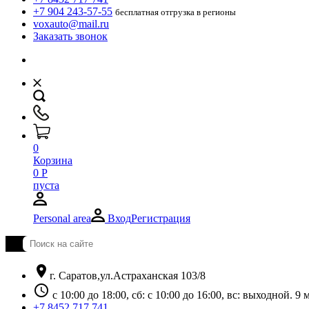
+7 904 243-57-55
бесплатная отгрузка в регионы
voxauto@mail.ru
Заказать звонок
0
Корзина
0
Р
пуста
Personal area
Вход
Регистрация
location_on
г. Саратов,ул.Астраханская 103/8
schedule
с 10:00 до 18:00, сб: с 10:00 до 16:00, вс: выходной. 
+7 8452 717 741