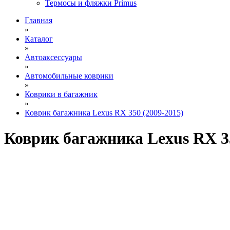
Термосы и фляжки Primus
Главная
»
Каталог
»
Автоаксессуары
»
Автомобильные коврики
»
Коврики в багажник
»
Коврик багажника Lexus RX 350 (2009-2015)
Коврик багажника Lexus RX 35