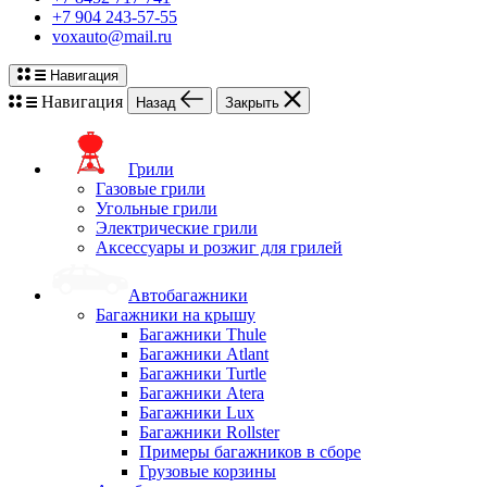
+7 904 243-57-55
voxauto@mail.ru
Навигация
Навигация
Назад
Закрыть
Грили
Газовые грили
Угольные грили
Электрические грили
Аксессуары и розжиг для грилей
Автобагажники
Багажники на крышу
Багажники Thule
Багажники Atlant
Багажники Turtle
Багажники Atera
Багажники Lux
Багажники Rollster
Примеры багажников в сборе
Грузовые корзины