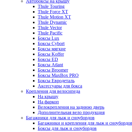
Автобоксы на крышу
Thule Touring
Thule Force XT
Thule Motion XT
Thule Dynamic
Thule Vector
Thule Pacific
Боксы Lux
Боксы Cybort
Боксы мягкие
Боксы Koffer
Боксы ED
Боксы Atlant
Боксы Broomer
Боксы MaxBox PRO
Боксы Евродеталь
Аксессуары для бокса
Крепления для велосипеда
На крышу
На фаркоп
Велокрепления на заднюю дверь
Дополнительная вело продукция
Багажники для лыж и сноубордов
Багажники и крепления для лыж и сноубордо
Боксы для лыж и сноубордов