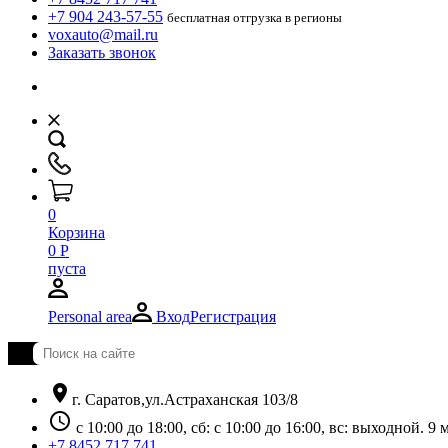
+7 904 243-57-55
бесплатная отгрузка в регионы
voxauto@mail.ru
Заказать звонок
0
Корзина
0
Р
пуста
Personal area
Вход
Регистрация
location_on
г. Саратов,ул.Астраханская 103/8
schedule
с 10:00 до 18:00, сб: с 10:00 до 16:00, вс: выходной. 
+7 8452 717 741