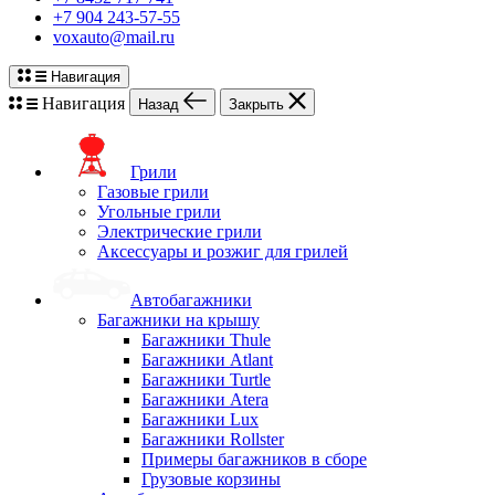
+7 904 243-57-55
voxauto@mail.ru
Навигация
Навигация
Назад
Закрыть
Грили
Газовые грили
Угольные грили
Электрические грили
Аксессуары и розжиг для грилей
Автобагажники
Багажники на крышу
Багажники Thule
Багажники Atlant
Багажники Turtle
Багажники Atera
Багажники Lux
Багажники Rollster
Примеры багажников в сборе
Грузовые корзины