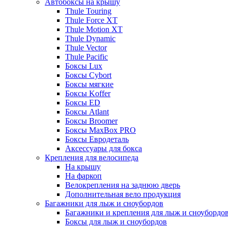
Автобоксы на крышу
Thule Touring
Thule Force XT
Thule Motion XT
Thule Dynamic
Thule Vector
Thule Pacific
Боксы Lux
Боксы Cybort
Боксы мягкие
Боксы Koffer
Боксы ED
Боксы Atlant
Боксы Broomer
Боксы MaxBox PRO
Боксы Евродеталь
Аксессуары для бокса
Крепления для велосипеда
На крышу
На фаркоп
Велокрепления на заднюю дверь
Дополнительная вело продукция
Багажники для лыж и сноубордов
Багажники и крепления для лыж и сноубордо
Боксы для лыж и сноубордов