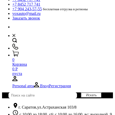
+7 8452 717 741
+7 904 243-57-55
бесплатная отгрузка в регионы
voxauto@mail.ru
Заказать звонок
0
Корзина
0
Р
пуста
Personal area
Вход
Регистрация
location_on
г. Саратов,ул.Астраханская 103/8
schedule
с 10:00 до 18:00, сб: с 10:00 до 16:00, вс: выходной. 9