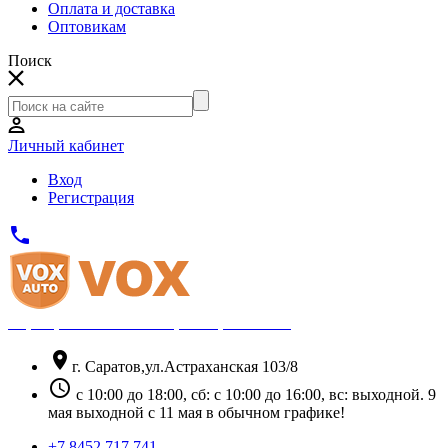
Оплата и доставка
Оптовикам
Поиск
Личный кабинет
Вход
Регистрация
phone
Официальный партнёр Thule
location_on
г. Саратов,ул.Астраханская 103/8
schedule
с 10:00 до 18:00, сб: с 10:00 до 16:00, вс: выходной. 9
мая выходной с 11 мая в обычном графике!
+7 8452 717 741