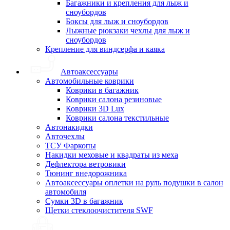
Багажники и крепления для лыж и
сноубордов
Боксы для лыж и сноубордов
Лыжные рюкзаки чехлы для лыж и
сноубордов
Крепление для виндсерфа и каяка
Автоаксессуары
Автомобильные коврики
Коврики в багажник
Коврики салона резиновые
Коврики 3D Lux
Коврики салона текстильные
Автонакидки
Авточехлы
ТСУ Фаркопы
Накидки меховые и квадраты из меха
Дефлектора ветровики
Тюнинг внедорожника
Автоаксессуары оплетки на руль подушки в салон
автомобиля
Сумки 3D в багажник
Щетки стеклоочистителя SWF