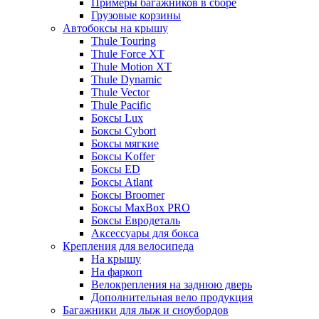
Примеры багажников в сборе
Грузовые корзины
Автобоксы на крышу
Thule Touring
Thule Force XT
Thule Motion XT
Thule Dynamic
Thule Vector
Thule Pacific
Боксы Lux
Боксы Cybort
Боксы мягкие
Боксы Koffer
Боксы ED
Боксы Atlant
Боксы Broomer
Боксы MaxBox PRO
Боксы Евродеталь
Аксессуары для бокса
Крепления для велосипеда
На крышу
На фаркоп
Велокрепления на заднюю дверь
Дополнительная вело продукция
Багажники для лыж и сноубордов