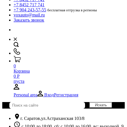
+7 8452 717 741
+7 904 243-57-55
бесплатная отгрузка в регионы
voxauto@mail.ru
Заказать звонок
0
Корзина
0
Р
пуста
Personal area
Вход
Регистрация
location_on
г. Саратов,ул.Астраханская 103/8
schedule
с 10:00 до 18:00, сб: с 10:00 до 16:00, вс: выходной. 9