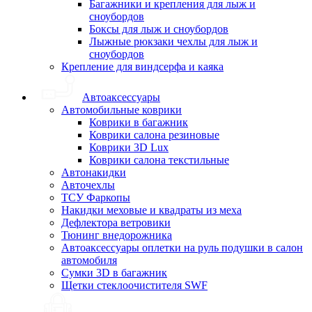
Багажники и крепления для лыж и
сноубордов
Боксы для лыж и сноубордов
Лыжные рюкзаки чехлы для лыж и
сноубордов
Крепление для виндсерфа и каяка
Автоаксессуары
Автомобильные коврики
Коврики в багажник
Коврики салона резиновые
Коврики 3D Lux
Коврики салона текстильные
Автонакидки
Авточехлы
ТСУ Фаркопы
Накидки меховые и квадраты из меха
Дефлектора ветровики
Тюнинг внедорожника
Автоаксессуары оплетки на руль подушки в салон
автомобиля
Сумки 3D в багажник
Щетки стеклоочистителя SWF