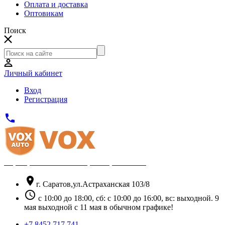
Оплата и доставка
Оптовикам
Поиск
Личный кабинет
Вход
Регистрация
phone
Официальный партнёр Thule
location_on
г. Саратов,ул.Астраханская 103/8
schedule
с 10:00 до 18:00, сб: с 10:00 до 16:00, вс: выходной. 9
мая выходной с 11 мая в обычном графике!
+7 8452 717 741