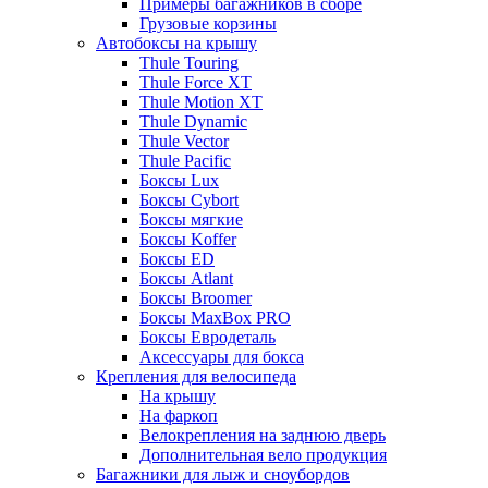
Примеры багажников в сборе
Грузовые корзины
Автобоксы на крышу
Thule Touring
Thule Force XT
Thule Motion XT
Thule Dynamic
Thule Vector
Thule Pacific
Боксы Lux
Боксы Cybort
Боксы мягкие
Боксы Koffer
Боксы ED
Боксы Atlant
Боксы Broomer
Боксы MaxBox PRO
Боксы Евродеталь
Аксессуары для бокса
Крепления для велосипеда
На крышу
На фаркоп
Велокрепления на заднюю дверь
Дополнительная вело продукция
Багажники для лыж и сноубордов