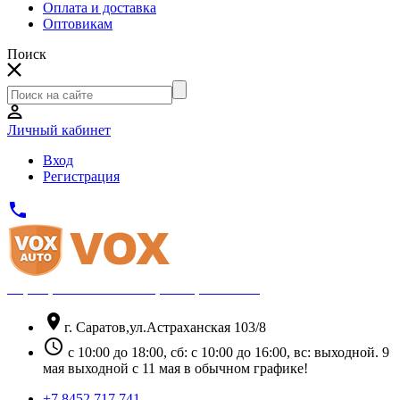
Оплата и доставка
Оптовикам
Поиск
Личный кабинет
Вход
Регистрация
phone
Официальный партнёр Thule
location_on
г. Саратов,ул.Астраханская 103/8
schedule
с 10:00 до 18:00, сб: с 10:00 до 16:00, вс: выходной. 9
мая выходной с 11 мая в обычном графике!
+7 8452 717 741