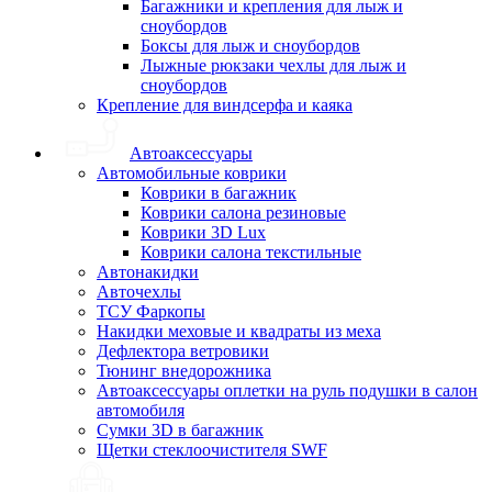
Багажники и крепления для лыж и
сноубордов
Боксы для лыж и сноубордов
Лыжные рюкзаки чехлы для лыж и
сноубордов
Крепление для виндсерфа и каяка
Автоаксессуары
Автомобильные коврики
Коврики в багажник
Коврики салона резиновые
Коврики 3D Lux
Коврики салона текстильные
Автонакидки
Авточехлы
ТСУ Фаркопы
Накидки меховые и квадраты из меха
Дефлектора ветровики
Тюнинг внедорожника
Автоаксессуары оплетки на руль подушки в салон
автомобиля
Сумки 3D в багажник
Щетки стеклоочистителя SWF