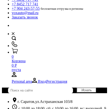
+7 8452 717 741
+7 904 243-57-55
бесплатная отгрузка в регионы
voxauto@mail.ru
Заказать звонок
0
Корзина
0
Р
пуста
Personal area
Вход
Регистрация
location_on
г. Саратов,ул.Астраханская 103/8
schedule
с 10:00 до 18:00, сб: с 10:00 до 16:00, вс: выходной. 9