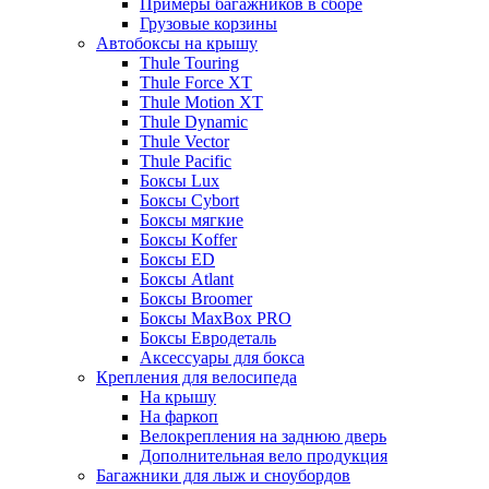
Примеры багажников в сборе
Грузовые корзины
Автобоксы на крышу
Thule Touring
Thule Force XT
Thule Motion XT
Thule Dynamic
Thule Vector
Thule Pacific
Боксы Lux
Боксы Cybort
Боксы мягкие
Боксы Koffer
Боксы ED
Боксы Atlant
Боксы Broomer
Боксы MaxBox PRO
Боксы Евродеталь
Аксессуары для бокса
Крепления для велосипеда
На крышу
На фаркоп
Велокрепления на заднюю дверь
Дополнительная вело продукция
Багажники для лыж и сноубордов