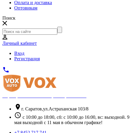
Оплата и доставка
Оптовикам
Поиск
Личный кабинет
Вход
Регистрация
phone
Официальный партнёр Thule
location_on
г. Саратов,ул.Астраханская 103/8
schedule
с 10:00 до 18:00, сб: с 10:00 до 16:00, вс: выходной. 9
мая выходной с 11 мая в обычном графике!
+7 8452 717 741