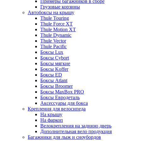
Примеры багажников в сборе
Грузовые корзины
Автобоксы на крышу
Thule Touring
Thule Force XT
Thule Motion XT
Thule Dynamic
Thule Vector
Thule Pacific
Боксы Lux
Боксы Cybort
Боксы мягкие
Боксы Koffer
Боксы ED
Боксы Atlant
Боксы Broomer
Боксы MaxBox PRO
Боксы Евродеталь
Аксессуары для бокса
Крепления для велосипеда
На крышу
На фаркоп
Велокрепления на заднюю дверь
Дополнительная вело продукция
Багажники для лыж и сноубордов