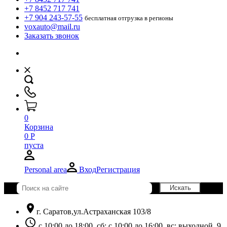
+7 8452 717 741
+7 904 243-57-55
бесплатная отгрузка в регионы
voxauto@mail.ru
Заказать звонок
0
Корзина
0
Р
пуста
Personal area
Вход
Регистрация
location_on
г. Саратов,ул.Астраханская 103/8
schedule
с 10:00 до 18:00, сб: с 10:00 до 16:00, вс: выходной. 9