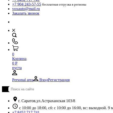
+7 904 243-57-55
бесплатная отгрузка в регионы
voxauto@mail.ru
Заказать звонок
0
Корзина
0
Р
пуста
Personal area
Вход
Регистрация
location_on
г. Саратов,ул.Астраханская 103/8
schedule
с 10:00 до 18:00, сб: с 10:00 до 16:00, вс: выходной. 
+7 8452 717 741