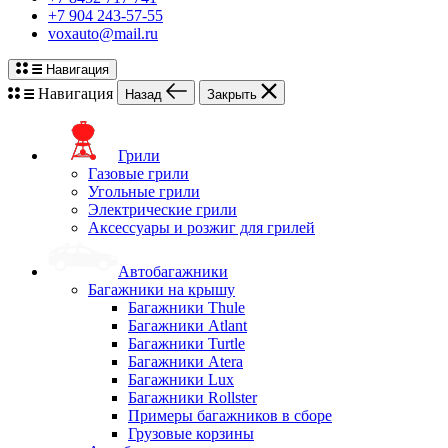
+7 904 243-57-55
voxauto@mail.ru
Навигация
Навигация
Назад
Закрыть
Грили
Газовые грили
Угольные грили
Электрические грили
Аксессуары и розжиг для грилей
Автобагажники
Багажники на крышу
Багажники Thule
Багажники Atlant
Багажники Turtle
Багажники Atera
Багажники Lux
Багажники Rollster
Примеры багажников в сборе
Грузовые корзины