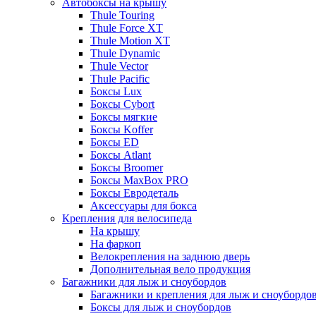
Автобоксы на крышу
Thule Touring
Thule Force XT
Thule Motion XT
Thule Dynamic
Thule Vector
Thule Pacific
Боксы Lux
Боксы Cybort
Боксы мягкие
Боксы Koffer
Боксы ED
Боксы Atlant
Боксы Broomer
Боксы MaxBox PRO
Боксы Евродеталь
Аксессуары для бокса
Крепления для велосипеда
На крышу
На фаркоп
Велокрепления на заднюю дверь
Дополнительная вело продукция
Багажники для лыж и сноубордов
Багажники и крепления для лыж и сноубордо
Боксы для лыж и сноубордов