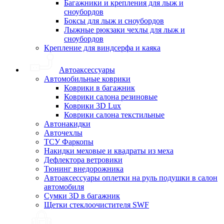
Багажники и крепления для лыж и
сноубордов
Боксы для лыж и сноубордов
Лыжные рюкзаки чехлы для лыж и
сноубордов
Крепление для виндсерфа и каяка
Автоаксессуары
Автомобильные коврики
Коврики в багажник
Коврики салона резиновые
Коврики 3D Lux
Коврики салона текстильные
Автонакидки
Авточехлы
ТСУ Фаркопы
Накидки меховые и квадраты из меха
Дефлектора ветровики
Тюнинг внедорожника
Автоаксессуары оплетки на руль подушки в салон
автомобиля
Сумки 3D в багажник
Щетки стеклоочистителя SWF