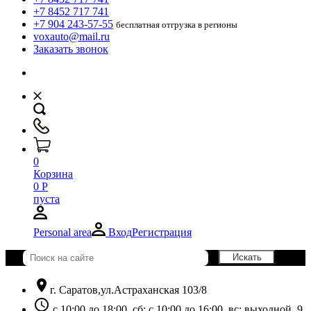
+7 8452 717 741
+7 904 243-57-55
бесплатная отгрузка в регионы
voxauto@mail.ru
Заказать звонок
0
Корзина
0
Р
пуста
Personal area
Вход
Регистрация
location_on
г. Саратов,ул.Астраханская 103/8
schedule
с 10:00 до 18:00, сб: с 10:00 до 16:00, вс: выходной. 9