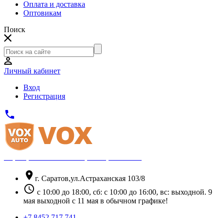
Оплата и доставка
Оптовикам
Поиск
Личный кабинет
Вход
Регистрация
phone
Официальный партнёр Thule
location_on
г. Саратов,ул.Астраханская 103/8
schedule
с 10:00 до 18:00, сб: с 10:00 до 16:00, вс: выходной. 9
мая выходной с 11 мая в обычном графике!
+7 8452 717 741