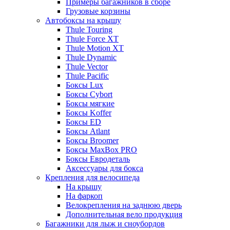
Примеры багажников в сборе
Грузовые корзины
Автобоксы на крышу
Thule Touring
Thule Force XT
Thule Motion XT
Thule Dynamic
Thule Vector
Thule Pacific
Боксы Lux
Боксы Cybort
Боксы мягкие
Боксы Koffer
Боксы ED
Боксы Atlant
Боксы Broomer
Боксы MaxBox PRO
Боксы Евродеталь
Аксессуары для бокса
Крепления для велосипеда
На крышу
На фаркоп
Велокрепления на заднюю дверь
Дополнительная вело продукция
Багажники для лыж и сноубордов