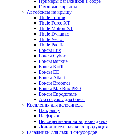
Примеры багажников в сборе
Грузовые корзины
Автобоксы на крышу
Thule Touring
Thule Force XT
Thule Motion XT
Thule Dynamic
Thule Vector
Thule Pacific
Боксы Lux
Боксы Cybort
Боксы мягкие
Боксы Koffer
Боксы ED
Боксы Atlant
Боксы Broomer
Боксы MaxBox PRO
Боксы Евродеталь
Аксессуары для бокса
Крепления для велосипеда
На крышу
На фаркоп
Велокрепления на заднюю дверь
Дополнительная вело продукция
Багажники для лыж и сноубордов