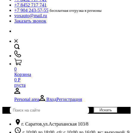
+7 8452 717 741
+7 904 243-57-55
бесплатная отгрузка в регионы
voxauto@mail.ru
Заказать звонок
0
Корзина
0
Р
пуста
Personal area
Вход
Регистрация
location_on
г. Саратов,ул.Астраханская 103/8
schedule
с 10:00 до 18:00, сб: с 10:00 до 16:00, вс: выходной. 9