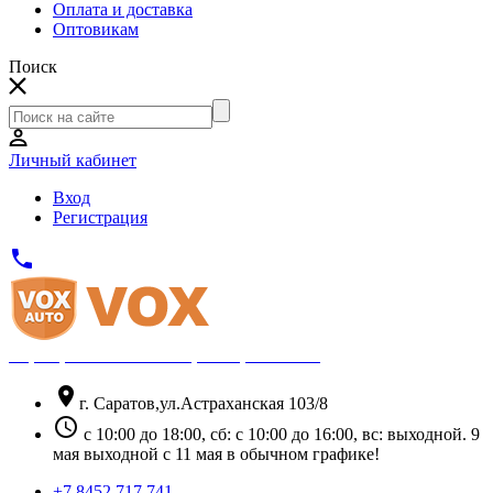
Оплата и доставка
Оптовикам
Поиск
Личный кабинет
Вход
Регистрация
phone
Официальный партнёр Thule
location_on
г. Саратов,ул.Астраханская 103/8
schedule
с 10:00 до 18:00, сб: с 10:00 до 16:00, вс: выходной. 9
мая выходной с 11 мая в обычном графике!
+7 8452 717 741