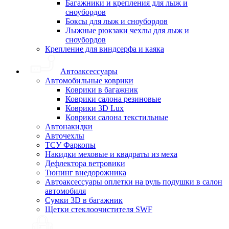
Багажники и крепления для лыж и
сноубордов
Боксы для лыж и сноубордов
Лыжные рюкзаки чехлы для лыж и
сноубордов
Крепление для виндсерфа и каяка
Автоаксессуары
Автомобильные коврики
Коврики в багажник
Коврики салона резиновые
Коврики 3D Lux
Коврики салона текстильные
Автонакидки
Авточехлы
ТСУ Фаркопы
Накидки меховые и квадраты из меха
Дефлектора ветровики
Тюнинг внедорожника
Автоаксессуары оплетки на руль подушки в салон
автомобиля
Сумки 3D в багажник
Щетки стеклоочистителя SWF