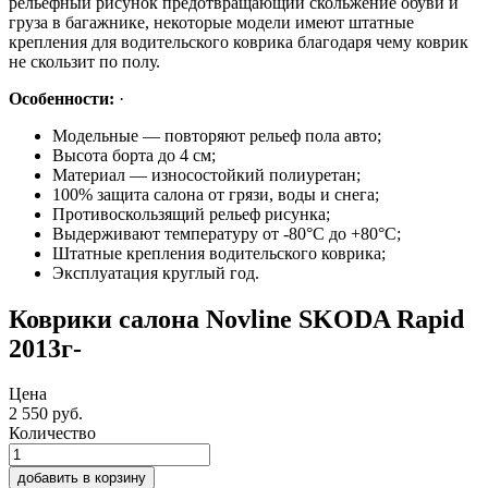
рельефный рисунок предотвращающий скольжение обуви и
груза в багажнике, некоторые модели имеют штатные
крепления для водительского коврика благодаря чему коврик
не скользит по полу.
Особенности:
·
Модельные — повторяют рельеф пола авто;
Высота борта до 4 см;
Материал — износостойкий полиуретан;
100% защита салона от грязи, воды и снега;
Противоскользящий рельеф рисунка;
Выдерживают температуру от -80°С до +80°С;
Штатные крепления водительского коврика;
Эксплуатация круглый год.
Коврики салона Novline SKODA Rapid
2013г-
Цена
2 550
руб.
Количество
добавить в корзину