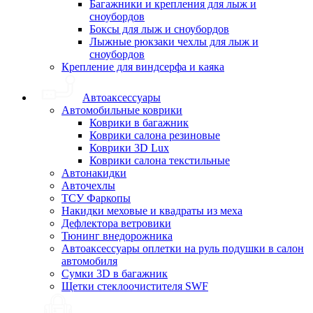
Багажники и крепления для лыж и
сноубордов
Боксы для лыж и сноубордов
Лыжные рюкзаки чехлы для лыж и
сноубордов
Крепление для виндсерфа и каяка
Автоаксессуары
Автомобильные коврики
Коврики в багажник
Коврики салона резиновые
Коврики 3D Lux
Коврики салона текстильные
Автонакидки
Авточехлы
ТСУ Фаркопы
Накидки меховые и квадраты из меха
Дефлектора ветровики
Тюнинг внедорожника
Автоаксессуары оплетки на руль подушки в салон
автомобиля
Сумки 3D в багажник
Щетки стеклоочистителя SWF