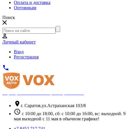
Оплата и доставка
Оптовикам
Поиск
Личный кабинет
Вход
Регистрация
phone
Официальный партнёр Thule
location_on
г. Саратов,ул.Астраханская 103/8
schedule
с 10:00 до 18:00, сб: с 10:00 до 16:00, вс: выходной. 9
мая выходной с 11 мая в обычном графике!
+7 8452 717 741