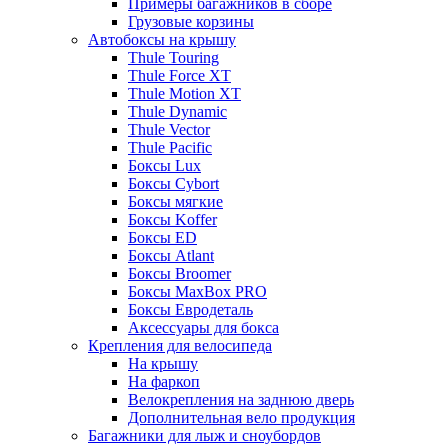
Примеры багажников в сборе
Грузовые корзины
Автобоксы на крышу
Thule Touring
Thule Force XT
Thule Motion XT
Thule Dynamic
Thule Vector
Thule Pacific
Боксы Lux
Боксы Cybort
Боксы мягкие
Боксы Koffer
Боксы ED
Боксы Atlant
Боксы Broomer
Боксы MaxBox PRO
Боксы Евродеталь
Аксессуары для бокса
Крепления для велосипеда
На крышу
На фаркоп
Велокрепления на заднюю дверь
Дополнительная вело продукция
Багажники для лыж и сноубордов