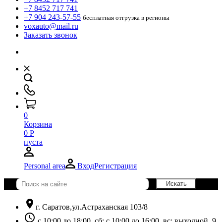
+7 8452 717 741
+7 904 243-57-55
бесплатная отгрузка в регионы
voxauto@mail.ru
Заказать звонок
0
Корзина
0
Р
пуста
Personal area
Вход
Регистрация
location_on
г. Саратов,ул.Астраханская 103/8
schedule
с 10:00 до 18:00, сб: с 10:00 до 16:00, вс: выходной. 9