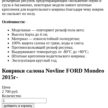
рельефный рисунок предотвращающий скольжение обуви и
груза в багажнике, некоторые модели имеют штатные
крепления для водительского коврика благодаря чему коврик
не скользит по полу.
Особенности:
·
Модельные — повторяют рельеф пола авто;
Высота борта до 4 см;
Материал — износостойкий полиуретан;
100% защита салона от грязи, воды и снега;
Противоскользящий рельеф рисунка;
Выдерживают температуру от -80°С до +80°С;
Штатные крепления водительского коврика;
Эксплуатация круглый год.
Коврики салона Novline FORD Mondeo
2015г-
Цена
2 700
руб.
Количество
добавить в корзину