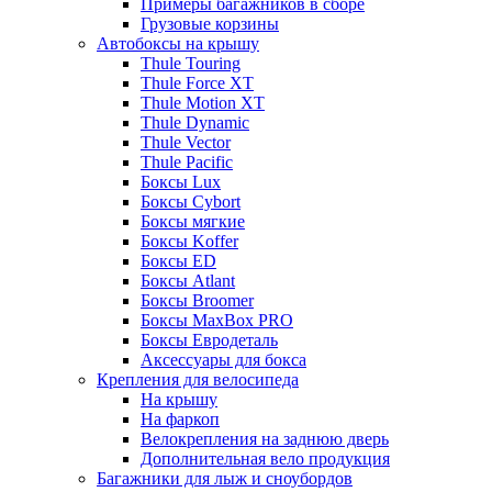
Примеры багажников в сборе
Грузовые корзины
Автобоксы на крышу
Thule Touring
Thule Force XT
Thule Motion XT
Thule Dynamic
Thule Vector
Thule Pacific
Боксы Lux
Боксы Cybort
Боксы мягкие
Боксы Koffer
Боксы ED
Боксы Atlant
Боксы Broomer
Боксы MaxBox PRO
Боксы Евродеталь
Аксессуары для бокса
Крепления для велосипеда
На крышу
На фаркоп
Велокрепления на заднюю дверь
Дополнительная вело продукция
Багажники для лыж и сноубордов