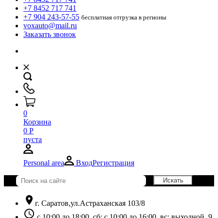
+7 8452 717 741
+7 904 243-57-55
бесплатная отгрузка в регионы
voxauto@mail.ru
Заказать звонок
0
Корзина
0
Р
пуста
Personal area
Вход
Регистрация
location_on
г. Саратов,ул.Астраханская 103/8
schedule
с 10:00 до 18:00, сб: с 10:00 до 16:00, вс: выходной. 9