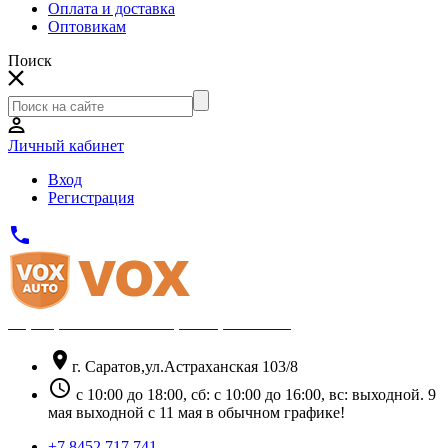
Оплата и доставка
Оптовикам
Поиск
Личный кабинет
Вход
Регистрация
phone
Официальный партнёр Thule
location_on
г. Саратов,ул.Астраханская 103/8
schedule
с 10:00 до 18:00, сб: с 10:00 до 16:00, вс: выходной. 9
мая выходной с 11 мая в обычном графике!
+7 8452 717 741