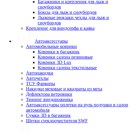
Багажники и крепления для лыж и
сноубордов
Боксы для лыж и сноубордов
Лыжные рюкзаки чехлы для лыж и
сноубордов
Крепление для виндсерфа и каяка
Автоаксессуары
Автомобильные коврики
Коврики в багажник
Коврики салона резиновые
Коврики 3D Lux
Коврики салона текстильные
Автонакидки
Авточехлы
ТСУ Фаркопы
Накидки меховые и квадраты из меха
Дефлектора ветровики
Тюнинг внедорожника
Автоаксессуары оплетки на руль подушки в салон
автомобиля
Сумки 3D в багажник
Щетки стеклоочистителя SWF