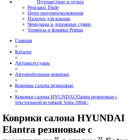
Путешествие и отдых
Рюкзаки Thule
Цепи противоскольжения
Палатки для крыши
Чемоданы и дорожные сумки
Термосы и фляжки Primus
Главная
»
Каталог
»
Автоаксессуары
»
Автомобильные коврики
»
Коврики салона резиновые
»
Коврики салона HYUNDAI Elantra резиновые с
текстильной вставкой Sotra 2004г-
Коврики салона HYUNDAI
Elantra резиновые с