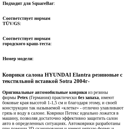
Подходит для SquareBar
:
Соответствует нормам
TÜV/GS
:
Соответствует нормам
городского краш-теста
:
Номер модели
:
Коврики салона HYUNDAI Elantra резиновые с
текстильной вставкой Sotra 2004г-
Оригинальные автомобильные коврики
из резины
фирмы
Petex
(Германия) практически
без запаха
, имеют
боковые края высотой 1-1,5 см и благодаря этому, и своей
конструкции так называемой «клетке» - отлично улавливают
грязь и воду в салоне. Коврики Петекс идеально ложатся в
машину, позволяя достаточно эффективно защитить салон
авто в определенных ситуациях. Автоковрики разработаны
при помощи 3D-сканирования и имеют четкую форму и