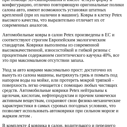
конфигурацию, отлично повторяющую оригинальные полики
салона авто, имеют возможность установки штатных
креплений (при их наличии в машине). Ковры в клетку Petex
высокого качества, что выразительно отличает их от
современных аналогов.
Автомобильные ковры в салон Petex произведены в ЕС и
соответствуют строгим Европейским экологическим
стандартам. Коврики выполнены из современной
высококачественной, износостойкой и гибкой резины с
процентным содержанием синтетического каучука 40%, все
это при максимальном отсутствии запаха.
Уход за авто коврами максимально прост: достаточно их
вынуть из салона машины, вытряхнуть грязь и помыть под
напором воды на мойке, или протереть мокрой тряпкой -
поверхность легко очищается с помощью любых чистящих
средств. Автомобильные коврики Petex нейтральны к
щелочам, кислотам, нефтепродуктам и прочим химически
активным веществам, сохраняют свои физико-механические
характеристики в самых суровых погодных условиях, что
позволяет использовать автоковрики при сильном морозе и
жарким летом .
В комплекте 4 коврика в салон, водителького и переднего