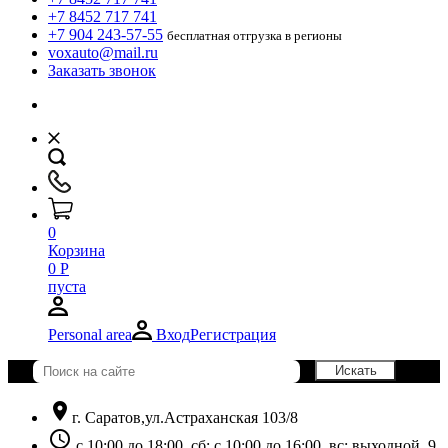
+7 8452 717 741
+7 904 243-57-55
бесплатная отгрузка в регионы
voxauto@mail.ru
Заказать звонок
0
Корзина
0
Р
пуста
Personal area
Вход
Регистрация
location_on
г. Саратов,ул.Астраханская 103/8
schedule
с 10:00 до 18:00, сб: с 10:00 до 16:00, вс: выходной. 9