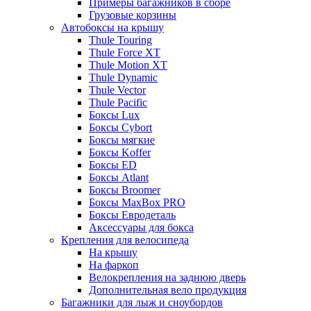
Примеры багажников в сборе
Грузовые корзины
Автобоксы на крышу
Thule Touring
Thule Force XT
Thule Motion XT
Thule Dynamic
Thule Vector
Thule Pacific
Боксы Lux
Боксы Cybort
Боксы мягкие
Боксы Koffer
Боксы ED
Боксы Atlant
Боксы Broomer
Боксы MaxBox PRO
Боксы Евродеталь
Аксессуары для бокса
Крепления для велосипеда
На крышу
На фаркоп
Велокрепления на заднюю дверь
Дополнительная вело продукция
Багажники для лыж и сноубордов