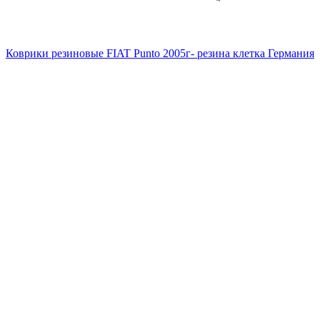
Коврики резиновые FIAT Punto 2005г- резина клетка Германия