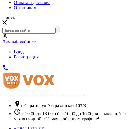
Оплата и доставка
Оптовикам
Поиск
Личный кабинет
Вход
Регистрация
phone
Официальный партнёр Thule
location_on
г. Саратов,ул.Астраханская 103/8
schedule
с 10:00 до 18:00, сб: с 10:00 до 16:00, вс: выходной. 9
мая выходной с 11 мая в обычном графике!
+7 8452 717 741