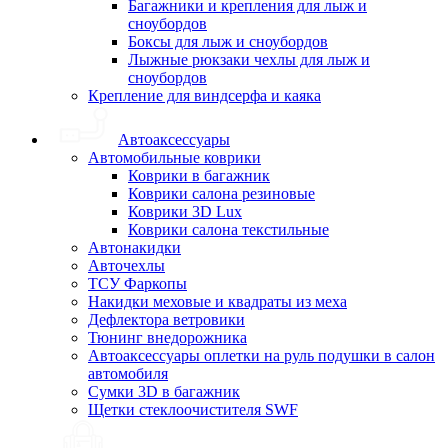
Багажники и крепления для лыж и
сноубордов
Боксы для лыж и сноубордов
Лыжные рюкзаки чехлы для лыж и
сноубордов
Крепление для виндсерфа и каяка
Автоаксессуары
Автомобильные коврики
Коврики в багажник
Коврики салона резиновые
Коврики 3D Lux
Коврики салона текстильные
Автонакидки
Авточехлы
ТСУ Фаркопы
Накидки меховые и квадраты из меха
Дефлектора ветровики
Тюнинг внедорожника
Автоаксессуары оплетки на руль подушки в салон
автомобиля
Сумки 3D в багажник
Щетки стеклоочистителя SWF