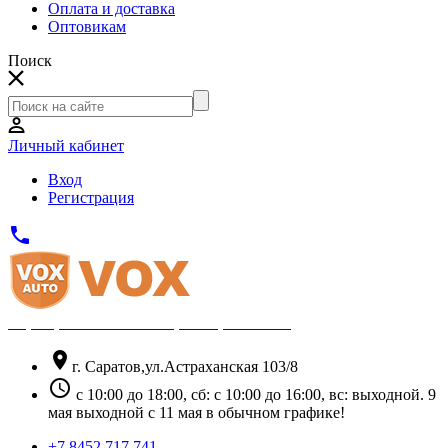
Оплата и доставка
Оптовикам
Поиск
Личный кабинет
Вход
Регистрация
phone
Официальный партнёр Thule
location_on
г. Саратов,ул.Астраханская 103/8
schedule
с 10:00 до 18:00, сб: с 10:00 до 16:00, вс: выходной. 9
мая выходной с 11 мая в обычном графике!
+7 8452 717 741