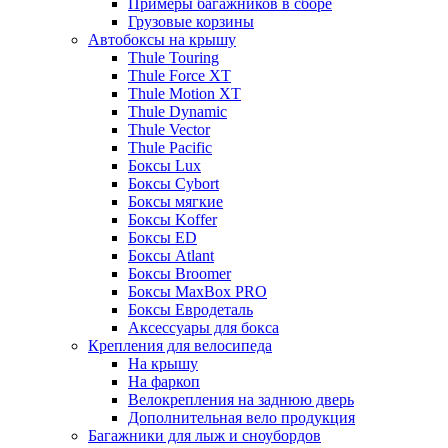
Примеры багажников в сборе
Грузовые корзины
Автобоксы на крышу
Thule Touring
Thule Force XT
Thule Motion XT
Thule Dynamic
Thule Vector
Thule Pacific
Боксы Lux
Боксы Cybort
Боксы мягкие
Боксы Koffer
Боксы ED
Боксы Atlant
Боксы Broomer
Боксы MaxBox PRO
Боксы Евродеталь
Аксессуары для бокса
Крепления для велосипеда
На крышу
На фаркоп
Велокрепления на заднюю дверь
Дополнительная вело продукция
Багажники для лыж и сноубордов