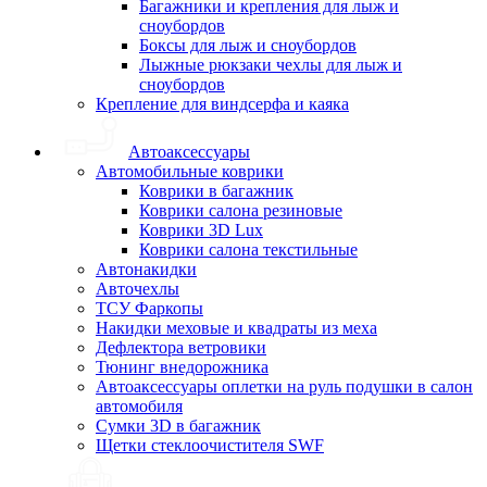
Багажники и крепления для лыж и
сноубордов
Боксы для лыж и сноубордов
Лыжные рюкзаки чехлы для лыж и
сноубордов
Крепление для виндсерфа и каяка
Автоаксессуары
Автомобильные коврики
Коврики в багажник
Коврики салона резиновые
Коврики 3D Lux
Коврики салона текстильные
Автонакидки
Авточехлы
ТСУ Фаркопы
Накидки меховые и квадраты из меха
Дефлектора ветровики
Тюнинг внедорожника
Автоаксессуары оплетки на руль подушки в салон
автомобиля
Сумки 3D в багажник
Щетки стеклоочистителя SWF