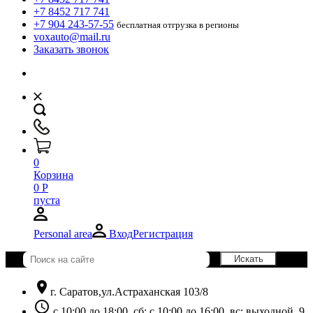
+7 8452 717 741
+7 904 243-57-55
бесплатная отгрузка в регионы
voxauto@mail.ru
Заказать звонок
0
Корзина
0
Р
пуста
Personal area
Вход
Регистрация
location_on
г. Саратов,ул.Астраханская 103/8
schedule
с 10:00 до 18:00, сб: с 10:00 до 16:00, вс: выходной. 9