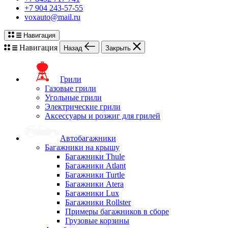
+7 904 243-57-55
voxauto@mail.ru
Навигация
Навигация
Назад
Закрыть
Грили
Газовые грили
Угольные грили
Электрические грили
Аксессуары и розжиг для грилей
Автобагажники
Багажники на крышу
Багажники Thule
Багажники Atlant
Багажники Turtle
Багажники Atera
Багажники Lux
Багажники Rollster
Примеры багажников в сборе
Грузовые корзины