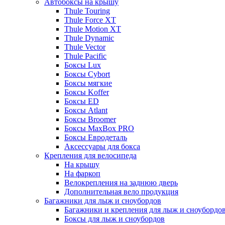
Автобоксы на крышу
Thule Touring
Thule Force XT
Thule Motion XT
Thule Dynamic
Thule Vector
Thule Pacific
Боксы Lux
Боксы Cybort
Боксы мягкие
Боксы Koffer
Боксы ED
Боксы Atlant
Боксы Broomer
Боксы MaxBox PRO
Боксы Евродеталь
Аксессуары для бокса
Крепления для велосипеда
На крышу
На фаркоп
Велокрепления на заднюю дверь
Дополнительная вело продукция
Багажники для лыж и сноубордов
Багажники и крепления для лыж и сноубордо
Боксы для лыж и сноубордов