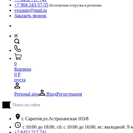
+7 904 243-57-55
бесплатная отгрузка в регионы
voxauto@mail.ru
Заказать звонок
0
Корзина
0
Р
пуста
Personal area
Вход
Регистрация
location_on
г. Саратов,ул.Астраханская 103/8
schedule
с 10:00 до 18:00, сб: с 10:00 до 16:00, вс: выходной. 
+7 8452 717 741