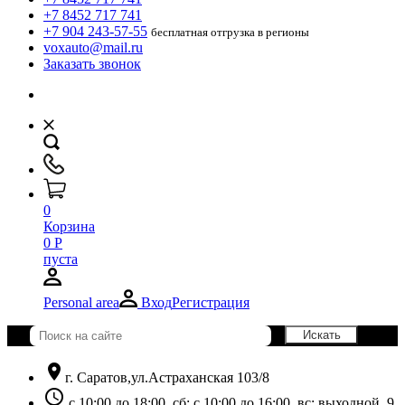
+7 8452 717 741
+7 904 243-57-55
бесплатная отгрузка в регионы
voxauto@mail.ru
Заказать звонок
0
Корзина
0
Р
пуста
Personal area
Вход
Регистрация
location_on
г. Саратов,ул.Астраханская 103/8
schedule
с 10:00 до 18:00, сб: с 10:00 до 16:00, вс: выходной. 9