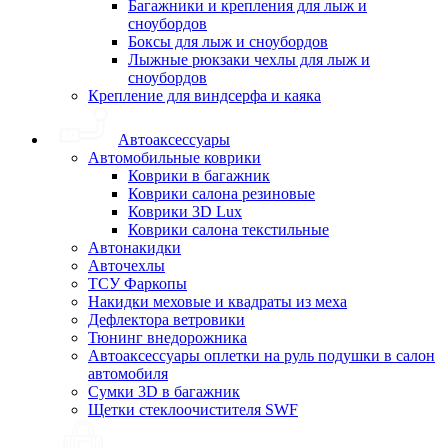
Багажники и крепления для лыж и
сноубордов
Боксы для лыж и сноубордов
Лыжные рюкзаки чехлы для лыж и
сноубордов
Крепление для виндсерфа и каяка
Автоаксессуары
Автомобильные коврики
Коврики в багажник
Коврики салона резиновые
Коврики 3D Lux
Коврики салона текстильные
Автонакидки
Авточехлы
ТСУ Фаркопы
Накидки меховые и квадраты из меха
Дефлектора ветровики
Тюнинг внедорожника
Автоаксессуары оплетки на руль подушки в салон
автомобиля
Сумки 3D в багажник
Щетки стеклоочистителя SWF