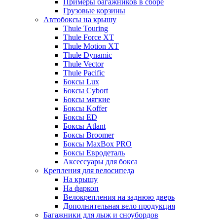
Примеры багажников в сборе
Грузовые корзины
Автобоксы на крышу
Thule Touring
Thule Force XT
Thule Motion XT
Thule Dynamic
Thule Vector
Thule Pacific
Боксы Lux
Боксы Cybort
Боксы мягкие
Боксы Koffer
Боксы ED
Боксы Atlant
Боксы Broomer
Боксы MaxBox PRO
Боксы Евродеталь
Аксессуары для бокса
Крепления для велосипеда
На крышу
На фаркоп
Велокрепления на заднюю дверь
Дополнительная вело продукция
Багажники для лыж и сноубордов