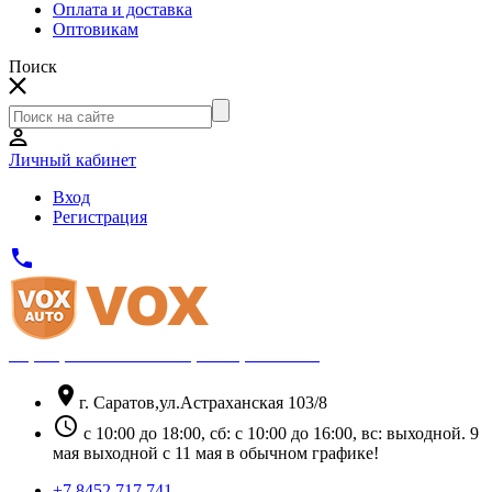
Оплата и доставка
Оптовикам
Поиск
Личный кабинет
Вход
Регистрация
phone
Официальный партнёр Thule
location_on
г. Саратов,ул.Астраханская 103/8
schedule
с 10:00 до 18:00, сб: с 10:00 до 16:00, вс: выходной. 9
мая выходной с 11 мая в обычном графике!
+7 8452 717 741