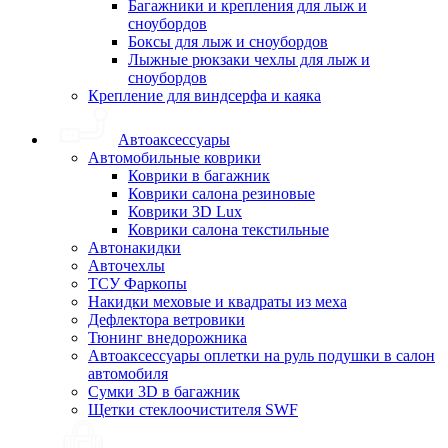
Багажники и крепления для лыж и
сноубордов
Боксы для лыж и сноубордов
Лыжные рюкзаки чехлы для лыж и
сноубордов
Крепление для виндсерфа и каяка
Автоаксессуары
Автомобильные коврики
Коврики в багажник
Коврики салона резиновые
Коврики 3D Lux
Коврики салона текстильные
Автонакидки
Авточехлы
ТСУ Фаркопы
Накидки меховые и квадраты из меха
Дефлектора ветровики
Тюнинг внедорожника
Автоаксессуары оплетки на руль подушки в салон
автомобиля
Сумки 3D в багажник
Щетки стеклоочистителя SWF