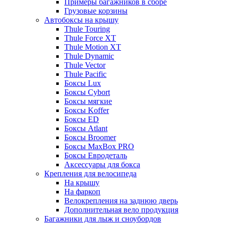
Примеры багажников в сборе
Грузовые корзины
Автобоксы на крышу
Thule Touring
Thule Force XT
Thule Motion XT
Thule Dynamic
Thule Vector
Thule Pacific
Боксы Lux
Боксы Cybort
Боксы мягкие
Боксы Koffer
Боксы ED
Боксы Atlant
Боксы Broomer
Боксы MaxBox PRO
Боксы Евродеталь
Аксессуары для бокса
Крепления для велосипеда
На крышу
На фаркоп
Велокрепления на заднюю дверь
Дополнительная вело продукция
Багажники для лыж и сноубордов