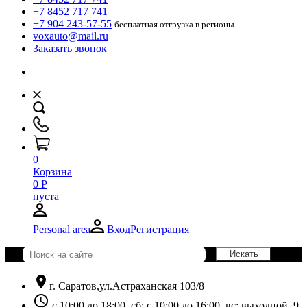
+7 8452 717 741
+7 904 243-57-55
бесплатная отгрузка в регионы
voxauto@mail.ru
Заказать звонок
0
Корзина
0
Р
пуста
Personal area
Вход
Регистрация
location_on
г. Саратов,ул.Астраханская 103/8
schedule
с 10:00 до 18:00, сб: с 10:00 до 16:00, вс: выходной. 9