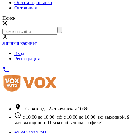
Оплата и доставка
Оптовикам
Поиск
Личный кабинет
Вход
Регистрация
phone
Официальный партнёр Thule
location_on
г. Саратов,ул.Астраханская 103/8
schedule
с 10:00 до 18:00, сб: с 10:00 до 16:00, вс: выходной. 9
мая выходной с 11 мая в обычном графике!
+7 8452 717 741