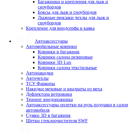
Багажники и крепления для лыж и
сноубордов
Боксы для лыж и сноубордов
Лыжные рюкзаки чехлы для лыж и
сноубордов
Крепление для виндсерфа и каяка
Автоаксессуары
Автомобильные коврики
Коврики в багажник
Коврики салона резиновые
Коврики 3D Lux
Коврики салона текстильные
Автонакидки
Авточехлы
ТСУ Фаркопы
Накидки меховые и квадраты из меха
Дефлектора ветровики
Тюнинг внедорожника
Автоаксессуары оплетки на руль подушки в салон
автомобиля
Сумки 3D в багажник
Щетки стеклоочистителя SWF