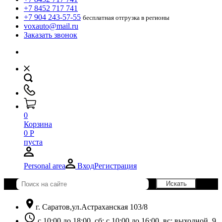
+7 8452 717 741
+7 904 243-57-55
бесплатная отгрузка в регионы
voxauto@mail.ru
Заказать звонок
0
Корзина
0
Р
пуста
Personal area
Вход
Регистрация
location_on
г. Саратов,ул.Астраханская 103/8
schedule
с 10:00 до 18:00, сб: с 10:00 до 16:00, вс: выходной. 9