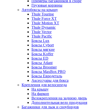
Примеры багажников в сборе
Грузовые корзины
Автобоксы на крышу
Thule Touring
Thule Force XT
Thule Motion XT
Thule Dynamic
Thule Vector
Thule Pacific
Боксы Lux
Боксы Cybort
Боксы мягкие
Боксы Koffer
Боксы ED
Боксы Atlant
Боксы Broomer
Боксы MaxBox PRO
Боксы Евродеталь
Аксессуары для бокса
Крепления для велосипеда
На крышу
На фаркоп
Велокрепления на заднюю дверь
Дополнительная вело продукция
Багажники для лыж и сноубордов