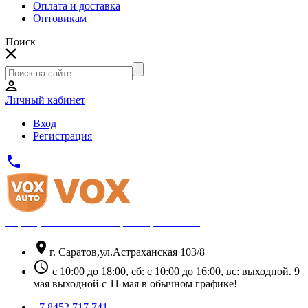
Оплата и доставка
Оптовикам
Поиск
Личный кабинет
Вход
Регистрация
phone
Официальный партнёр Thule
location_on
г. Саратов,ул.Астраханская 103/8
schedule
с 10:00 до 18:00, сб: с 10:00 до 16:00, вс: выходной. 9
мая выходной с 11 мая в обычном графике!
+7 8452 717 741