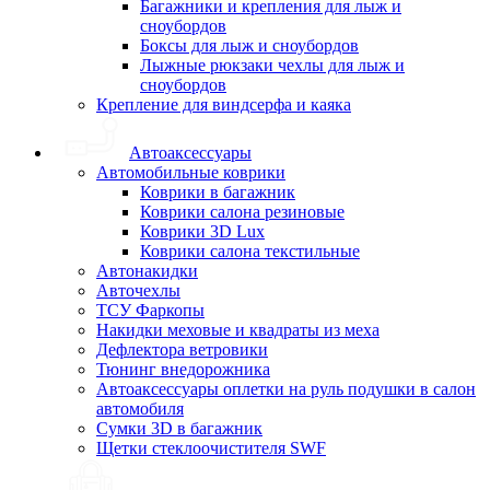
Багажники и крепления для лыж и
сноубордов
Боксы для лыж и сноубордов
Лыжные рюкзаки чехлы для лыж и
сноубордов
Крепление для виндсерфа и каяка
Автоаксессуары
Автомобильные коврики
Коврики в багажник
Коврики салона резиновые
Коврики 3D Lux
Коврики салона текстильные
Автонакидки
Авточехлы
ТСУ Фаркопы
Накидки меховые и квадраты из меха
Дефлектора ветровики
Тюнинг внедорожника
Автоаксессуары оплетки на руль подушки в салон
автомобиля
Сумки 3D в багажник
Щетки стеклоочистителя SWF