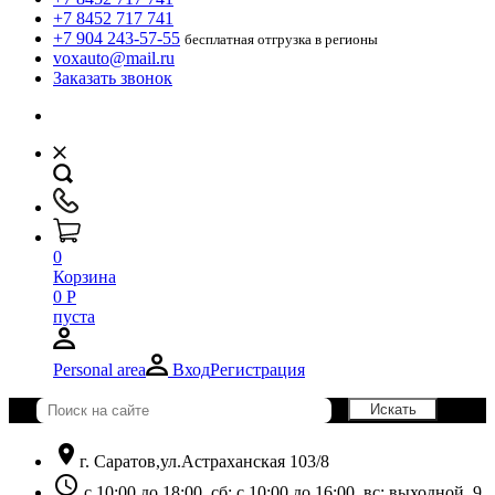
+7 8452 717 741
+7 904 243-57-55
бесплатная отгрузка в регионы
voxauto@mail.ru
Заказать звонок
0
Корзина
0
Р
пуста
Personal area
Вход
Регистрация
location_on
г. Саратов,ул.Астраханская 103/8
schedule
с 10:00 до 18:00, сб: с 10:00 до 16:00, вс: выходной. 9