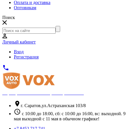
Оплата и доставка
Оптовикам
Поиск
Личный кабинет
Вход
Регистрация
phone
Официальный партнёр Thule
location_on
г. Саратов,ул.Астраханская 103/8
schedule
с 10:00 до 18:00, сб: с 10:00 до 16:00, вс: выходной. 9
мая выходной с 11 мая в обычном графике!
+7 8452 717 741