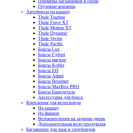
Примеры багажников в сборе
Грузовые корзины
Автобоксы на крышу
Thule Touring
Thule Force XT
Thule Motion XT
Thule Dynamic
Thule Vector
Thule Pacific
Боксы Lux
Боксы Cybort
Боксы мягкие
Боксы Koffer
Боксы ED
Боксы Atlant
Боксы Broomer
Боксы MaxBox PRO
Боксы Евродеталь
Аксессуары для бокса
Крепления для велосипеда
На крышу
На фаркоп
Велокрепления на заднюю дверь
Дополнительная вело продукция
Багажники для лыж и сноубордов