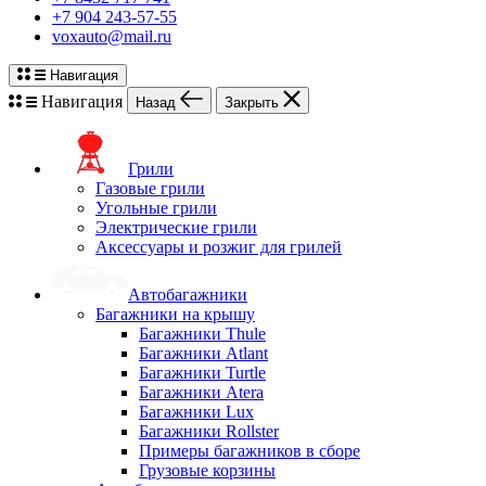
+7 904 243-57-55
voxauto@mail.ru
Навигация
Навигация
Назад
Закрыть
Грили
Газовые грили
Угольные грили
Электрические грили
Аксессуары и розжиг для грилей
Автобагажники
Багажники на крышу
Багажники Thule
Багажники Atlant
Багажники Turtle
Багажники Atera
Багажники Lux
Багажники Rollster
Примеры багажников в сборе
Грузовые корзины