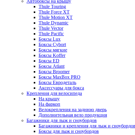
Автобоксы на крышу
Thule Touring
Thule Force XT
Thule Motion XT
Thule Dynamic
Thule Vector
Thule Pacific
Боксы Lux
Боксы Cybort
Боксы мягкие
Боксы Koffer
Боксы ED
Боксы Atlant
Боксы Broomer
Боксы MaxBox PRO
Боксы Евродеталь
Аксессуары для бокса
Крепления для велосипеда
На крышу
На фаркоп
Велокрепления на заднюю дверь
Дополнительная вело продукция
Багажники для лыж и сноубордов
Багажники и крепления для лыж и сноубордо
Боксы для лыж и сноубордов