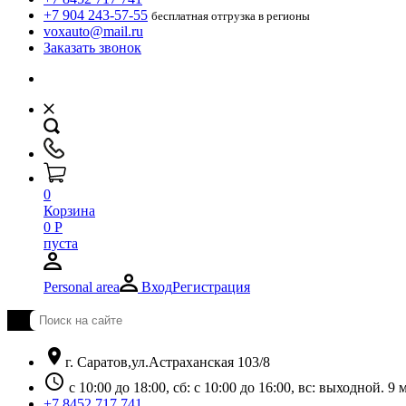
+7 904 243-57-55
бесплатная отгрузка в регионы
voxauto@mail.ru
Заказать звонок
0
Корзина
0
Р
пуста
Personal area
Вход
Регистрация
location_on
г. Саратов,ул.Астраханская 103/8
schedule
с 10:00 до 18:00, сб: с 10:00 до 16:00, вс: выходной. 
+7 8452 717 741