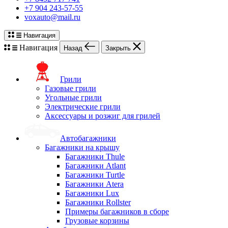
+7 904 243-57-55
voxauto@mail.ru
Навигация
Навигация
Назад
Закрыть
Грили
Газовые грили
Угольные грили
Электрические грили
Аксессуары и розжиг для грилей
Автобагажники
Багажники на крышу
Багажники Thule
Багажники Atlant
Багажники Turtle
Багажники Atera
Багажники Lux
Багажники Rollster
Примеры багажников в сборе
Грузовые корзины