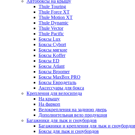
Автобоксы на крышу
Thule Touring
Thule Force XT
Thule Motion XT
Thule Dynamic
Thule Vector
Thule Pacific
Боксы Lux
Боксы Cybort
Боксы мягкие
Боксы Koffer
Боксы ED
Боксы Atlant
Боксы Broomer
Боксы MaxBox PRO
Боксы Евродеталь
Аксессуары для бокса
Крепления для велосипеда
На крышу
На фаркоп
Велокрепления на заднюю дверь
Дополнительная вело продукция
Багажники для лыж и сноубордов
Багажники и крепления для лыж и сноубордо
Боксы для лыж и сноубордов