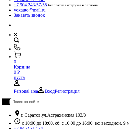
+7 904 243-57-55
бесплатная отгрузка в регионы
voxauto@mail.ru
Заказать звонок
0
Корзина
0
Р
пуста
Personal area
Вход
Регистрация
location_on
г. Саратов,ул.Астраханская 103/8
schedule
с 10:00 до 18:00, сб: с 10:00 до 16:00, вс: выходной. 
+7 8452 717 741