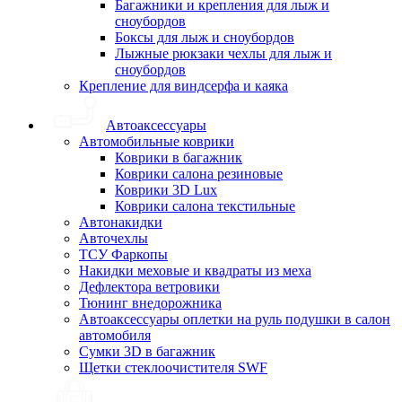
Багажники и крепления для лыж и
сноубордов
Боксы для лыж и сноубордов
Лыжные рюкзаки чехлы для лыж и
сноубордов
Крепление для виндсерфа и каяка
Автоаксессуары
Автомобильные коврики
Коврики в багажник
Коврики салона резиновые
Коврики 3D Lux
Коврики салона текстильные
Автонакидки
Авточехлы
ТСУ Фаркопы
Накидки меховые и квадраты из меха
Дефлектора ветровики
Тюнинг внедорожника
Автоаксессуары оплетки на руль подушки в салон
автомобиля
Сумки 3D в багажник
Щетки стеклоочистителя SWF