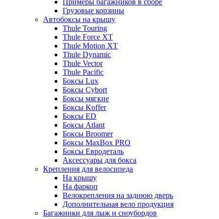
Примеры багажников в сборе
Грузовые корзины
Автобоксы на крышу
Thule Touring
Thule Force XT
Thule Motion XT
Thule Dynamic
Thule Vector
Thule Pacific
Боксы Lux
Боксы Cybort
Боксы мягкие
Боксы Koffer
Боксы ED
Боксы Atlant
Боксы Broomer
Боксы MaxBox PRO
Боксы Евродеталь
Аксессуары для бокса
Крепления для велосипеда
На крышу
На фаркоп
Велокрепления на заднюю дверь
Дополнительная вело продукция
Багажники для лыж и сноубордов