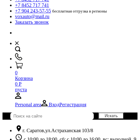
+7 8452 717 741
+7 904 243-57-55
бесплатная отгрузка в регионы
voxauto@mail.ru
Заказать звонок
0
Корзина
0
Р
пуста
Personal area
Вход
Регистрация
location_on
г. Саратов,ул.Астраханская 103/8
schedule
с 10:00 до 18:00, сб: с 10:00 до 16:00, вс: выходной. 9