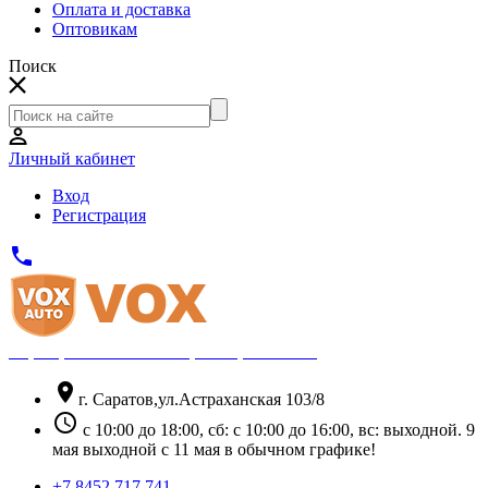
Оплата и доставка
Оптовикам
Поиск
Личный кабинет
Вход
Регистрация
phone
Официальный партнёр Thule
location_on
г. Саратов,ул.Астраханская 103/8
schedule
с 10:00 до 18:00, сб: с 10:00 до 16:00, вс: выходной. 9
мая выходной с 11 мая в обычном графике!
+7 8452 717 741