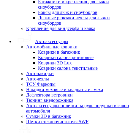
Багажники и крепления для лыж и
сноубордов
Боксы для лыж и сноубордов
Лыжные рюкзаки чехлы для лыж и
сноубордов
Крепление для виндсерфа и каяка
Автоаксессуары
Автомобильные коврики
Коврики в багажник
Коврики салона резиновые
Коврики 3D Lux
Коврики салона текстильные
Автонакидки
Авточехлы
ТСУ Фаркопы
Накидки меховые и квадраты из меха
Дефлектора ветровики
Тюнинг внедорожника
Автоаксессуары оплетки на руль подушки в салон
автомобиля
Сумки 3D в багажник
Щетки стеклоочистителя SWF