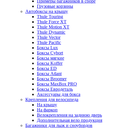
Примеры багажников в сборе
Грузовые корзины
Автобоксы на крышу
Thule Touring
Thule Force XT
Thule Motion XT
Thule Dynamic
Thule Vector
Thule Pacific
Боксы Lux
Боксы Cybort
Боксы мягкие
Боксы Koffer
Боксы ED
Боксы Atlant
Боксы Broomer
Боксы MaxBox PRO
Боксы Евродеталь
Аксессуары для бокса
Крепления для велосипеда
На крышу
На фаркоп
Велокрепления на заднюю дверь
Дополнительная вело продукция
Багажники для лыж и сноубордов