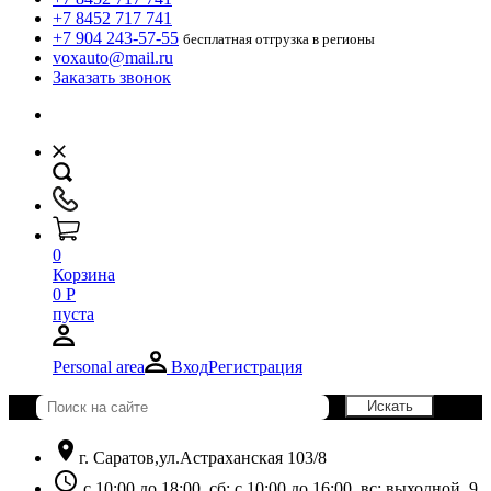
+7 8452 717 741
+7 904 243-57-55
бесплатная отгрузка в регионы
voxauto@mail.ru
Заказать звонок
0
Корзина
0
Р
пуста
Personal area
Вход
Регистрация
location_on
г. Саратов,ул.Астраханская 103/8
schedule
с 10:00 до 18:00, сб: с 10:00 до 16:00, вс: выходной. 9