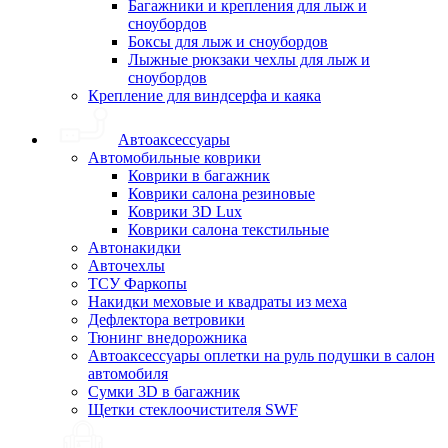
Багажники и крепления для лыж и
сноубордов
Боксы для лыж и сноубордов
Лыжные рюкзаки чехлы для лыж и
сноубордов
Крепление для виндсерфа и каяка
Автоаксессуары
Автомобильные коврики
Коврики в багажник
Коврики салона резиновые
Коврики 3D Lux
Коврики салона текстильные
Автонакидки
Авточехлы
ТСУ Фаркопы
Накидки меховые и квадраты из меха
Дефлектора ветровики
Тюнинг внедорожника
Автоаксессуары оплетки на руль подушки в салон
автомобиля
Сумки 3D в багажник
Щетки стеклоочистителя SWF