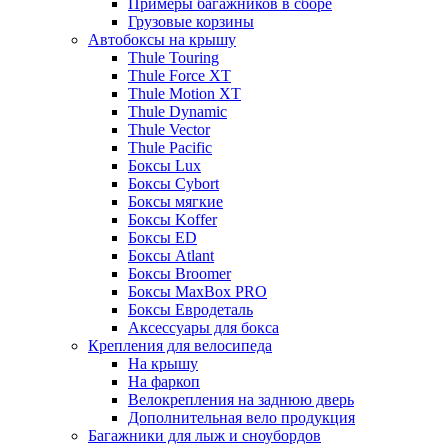
Примеры багажников в сборе
Грузовые корзины
Автобоксы на крышу
Thule Touring
Thule Force XT
Thule Motion XT
Thule Dynamic
Thule Vector
Thule Pacific
Боксы Lux
Боксы Cybort
Боксы мягкие
Боксы Koffer
Боксы ED
Боксы Atlant
Боксы Broomer
Боксы MaxBox PRO
Боксы Евродеталь
Аксессуары для бокса
Крепления для велосипеда
На крышу
На фаркоп
Велокрепления на заднюю дверь
Дополнительная вело продукция
Багажники для лыж и сноубордов