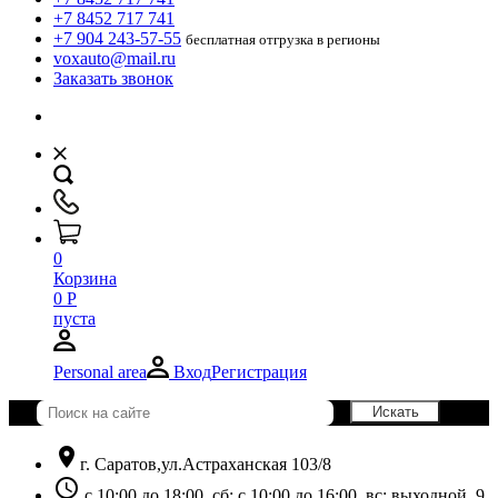
+7 8452 717 741
+7 904 243-57-55
бесплатная отгрузка в регионы
voxauto@mail.ru
Заказать звонок
0
Корзина
0
Р
пуста
Personal area
Вход
Регистрация
location_on
г. Саратов,ул.Астраханская 103/8
schedule
с 10:00 до 18:00, сб: с 10:00 до 16:00, вс: выходной. 9