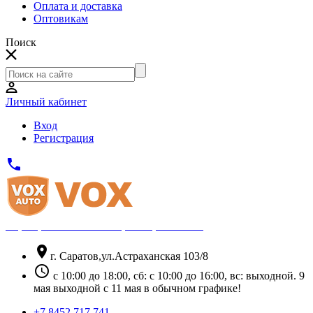
Оплата и доставка
Оптовикам
Поиск
Личный кабинет
Вход
Регистрация
phone
Официальный партнёр Thule
location_on
г. Саратов,ул.Астраханская 103/8
schedule
с 10:00 до 18:00, сб: с 10:00 до 16:00, вс: выходной. 9
мая выходной с 11 мая в обычном графике!
+7 8452 717 741