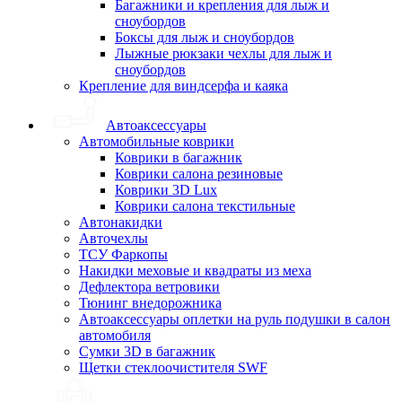
Багажники и крепления для лыж и
сноубордов
Боксы для лыж и сноубордов
Лыжные рюкзаки чехлы для лыж и
сноубордов
Крепление для виндсерфа и каяка
Автоаксессуары
Автомобильные коврики
Коврики в багажник
Коврики салона резиновые
Коврики 3D Lux
Коврики салона текстильные
Автонакидки
Авточехлы
ТСУ Фаркопы
Накидки меховые и квадраты из меха
Дефлектора ветровики
Тюнинг внедорожника
Автоаксессуары оплетки на руль подушки в салон
автомобиля
Сумки 3D в багажник
Щетки стеклоочистителя SWF