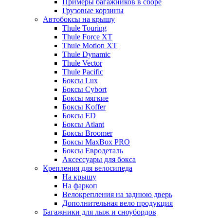
Примеры багажников в сборе
Грузовые корзины
Автобоксы на крышу
Thule Touring
Thule Force XT
Thule Motion XT
Thule Dynamic
Thule Vector
Thule Pacific
Боксы Lux
Боксы Cybort
Боксы мягкие
Боксы Koffer
Боксы ED
Боксы Atlant
Боксы Broomer
Боксы MaxBox PRO
Боксы Евродеталь
Аксессуары для бокса
Крепления для велосипеда
На крышу
На фаркоп
Велокрепления на заднюю дверь
Дополнительная вело продукция
Багажники для лыж и сноубордов