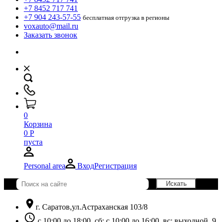
+7 8452 717 741
+7 904 243-57-55
бесплатная отгрузка в регионы
voxauto@mail.ru
Заказать звонок
0
Корзина
0
Р
пуста
Personal area
Вход
Регистрация
location_on
г. Саратов,ул.Астраханская 103/8
schedule
с 10:00 до 18:00, сб: с 10:00 до 16:00, вс: выходной. 9