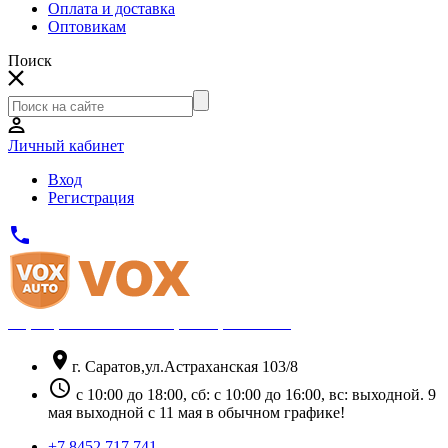
Оплата и доставка
Оптовикам
Поиск
Личный кабинет
Вход
Регистрация
phone
Официальный партнёр Thule
location_on
г. Саратов,ул.Астраханская 103/8
schedule
с 10:00 до 18:00, сб: с 10:00 до 16:00, вс: выходной. 9
мая выходной с 11 мая в обычном графике!
+7 8452 717 741